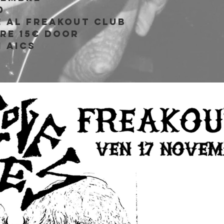
0
e al Freakout Club
PRE 15€ DOOR
 AICS