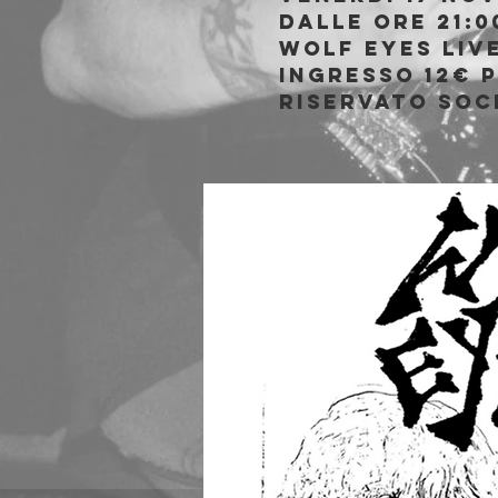
Dalle ore 21:0
Wolf Eyes liv
Ingresso 12€ 
riservato soci