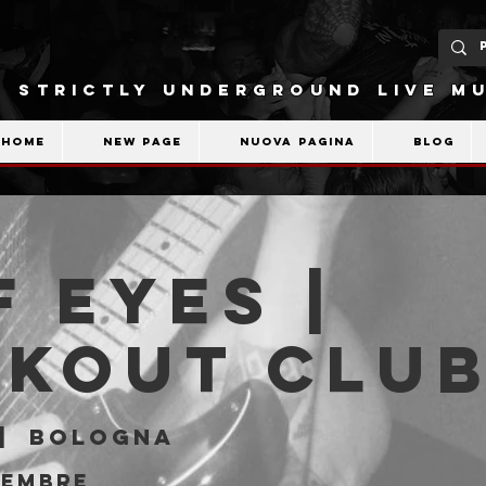
STRICTLY UNDERGROUND LIVE MU
Home
New Page
Nuova pagina
Blog
 Eyes |
akout Clu
|  
Bologna
vembre