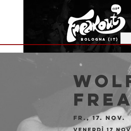
BOLOGNA (IT)
Wolf
Fre
Fr., 17. Nov.
  
Venerdì 17 No