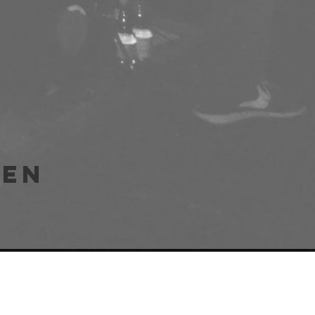
len
e