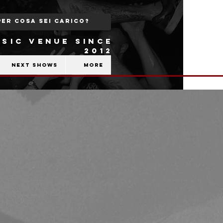
SIC VENUE SINCE
2012
Next shows
More
b