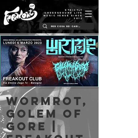
STRICTLY
UNDERGROUND LIVE
MUSIC VENUE SINCE
2012
Wormrot,
Golem of
Gore |