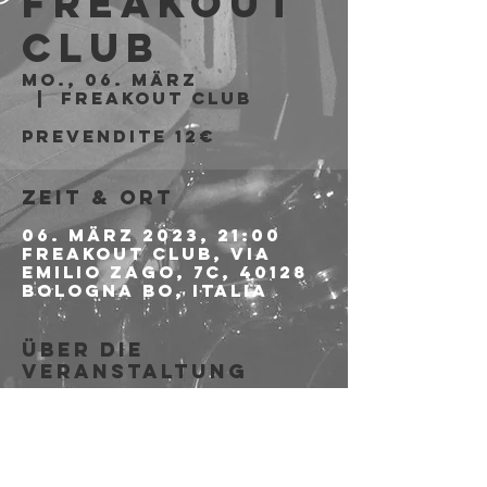
Freakout
Club
Mo., 06. März
  |  
Freakout Club
PREVENDITE 12€
Zeit & Ort
06. März 2023, 21:00
Freakout Club, Via
Emilio Zago, 7c, 40128
Bologna BO, Italia
Über die
Veranstaltung
>>>>>>>>>> 
PER LE 
PREVENDITE CLICCA QUI