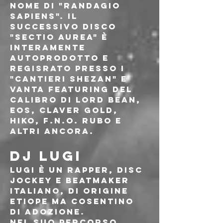
nome di "Randagio 
Sapiens". Il 
successivo disco 
"Sectio Aurea" è 
interamente 
autoprodotto e 
regisrato presso i 
"Cantieri Shezan" e 
vanta featuring del 
calibro di Lord bean, 
Eos, Claver gold, 
Hiko, F.n.o. Rubo e 
altri ancora.
DJ LUGI
Lugi è un rapper, disc 
jockey e beatmaker 
italiano, di origine 
etiope ma cosentino 
di adozione.
Nel suo percorso 