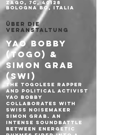
Zago, 7c, 40128
Bologna BO, Italia
Über die
Veranstaltung
YAO BOBBY 
(TOGO) & 
SIMON GRAB 
(SWI)
The togolese Rapper 
and political activist 
Yao Bobby 
collaborates with 
swiss noisemaker 
Simon Grab. An 
intense soundbattle 
between energetic 