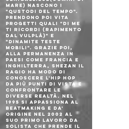
mare) nascono i 
"Qustodi del tempo". 
Prendono poi vita 
progetti quali "Di me 
ti ricordi (rapimento 
dal vulplà)" e 
"Dinamite Teste 
Mobili". Grazie poi, 
alla permanenza in 
paesi come Francia e 
Inghilterra, Shezan il 
Ragio ha modo di 
conoscere l'hip hop 
da più punti di vista e 
confrontare le 
diverse realtà. Nel 
1995 si appassiona al 
beatmaking e da' 
origine nel 2002 al 
suo primo lavoro da 
solista che prende il 