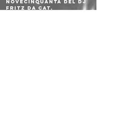
Novecinquanta del DJ 
Fritz Da Cat.
Di origine etiope, il 
"lugico" Lugi cresce a 
Cosenza nel 
quartiere popolare 
di via Popilia. Per 
come racconta nei 
suoi testi Luigi 
cresce ascoltando e 
ballando il funky, 
che ancora oggi è il 
suo genere musicale 
preferito, finché 
negli anni '80 non 
viene folgorato dai 
primi echi rap 
provenienti 
dall'oltreoceano. 
Cosenza è una città 
culturalmente in 
crescita, per cui 