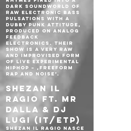
rhymes fired into a 
dark soundworld of 
raw electronic bass 
pulsations with a 
dubby punk attitude, 
produced on analog 
feedback 
electronics. Their 
show is a very raw 
and improvised form 
of live experimental 
hiphop – ‚Freeform 
Rap and Noise’.
SHEZAN IL 
RAGIO FT. MR 
DALLA & DJ 
LUGI (IT/ETP)
Shezan il Ragio nasce 