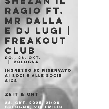
Shezan Il
Ragio ft.
Mr Dalla
e Dj Lugi |
Freakout
Club
So., 26. Okt.
  |  
Bologna
Ingresso 5€ riservato
ai soci e alle socie
AICS
Zeit & Ort
26. Okt. 2025, 21:00
Bologna, Via Emilio