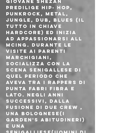
giovane Shezan 
predilige hip- hop, 
punkrock, metal, 
jungle, dub, blues (il 
tutto in chiave 
hardcore) ed inizia 
ad appassionarsi all 
MCing. Durante le 
visite ai parenti 
marchigiani, 
socializza con la 
scena senigallese di 
quel periodo che 
aveva tra i rappers di 
punta Fabri Fibra e 
Lato. Negli anni 
successivi, dalla 
fusione di due crew , 
una bolognese(i 
Garden's Abitudineri) 
e una 
senigalliese(Uomini di 