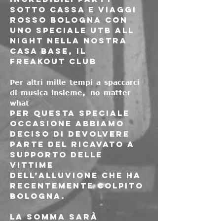
sotto cassa e viaggi 
rosso Bologna con 
uno speciale UTB ALL 
NIGHT nella nostra 
casa base, il 
Freakout Club
𝗣𝗲𝗿 𝗮𝗹𝘁𝗿𝗶 𝗺𝗶𝗹𝗹𝗲 𝘁𝗲𝗺𝗽𝗶 𝗮 𝘀𝗽𝗮𝗰𝗰𝗮𝗿𝗰𝗶 
𝗱𝗶 𝗺𝘂𝘀𝗶𝗰𝗮 𝗶𝗻𝘀𝗶𝗲𝗺𝗲, 𝗻𝗼 𝗺𝗮𝘁𝘁𝗲𝗿 
𝘄𝗵𝗮𝘁
Per questa speciale 
occasione abbiamo 
deciso di devolvere 
parte del ricavato a 
supporto delle 
vittime 
dell’alluvione che ha 
recentemente colpito 
Bologna.
La somma sarà 