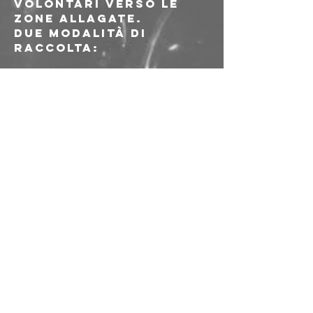
volontari verso le 
zone allagate.
Due modalità di 
raccolta:
- Biglietto di 
ingresso: parte del 
ricavato dei biglietti 
sarà devoluto
- Cappello delle 
offerte: all’entrata, 
un punto per chi 
vuole aggiungere 
un’offerta in più. Il 
totale sarà unito 
alla parte degli 
ingressi da devolvere
Insieme possiamo fare 
la differenza
PLAT:
FB: 