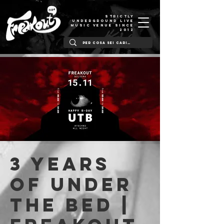
STRICTLY
UNDERGROUND LIVE
MUSIC VENUE SINCE
2012
3 Years
of Under
The Bed |