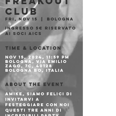
Freakout
Club
Fri, Nov 15
  |  
Bologna
Ingresso 5€ riservato
ai soci aics
Time & Location
Nov 15, 2024, 11:59 PM
Bologna, Via Emilio
Zago, 7c, 40128
Bologna BO, Italia
About the event
Amike, siamo felici di 
invitarvi a 
festeggiare con noi 
questi tre anni di 
incredibili party 