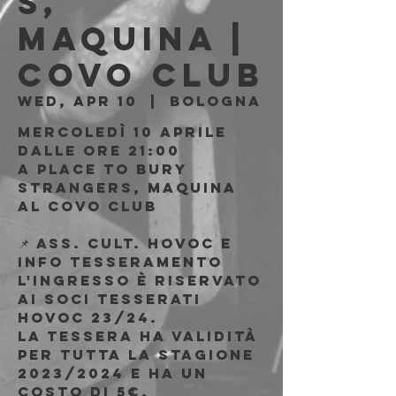
S,
Maquina |
Covo Club
Wed, Apr 10
  |  
Bologna
Mercoledì 10 Aprile
Dalle ore 21:00
A Place To Bury
Strangers, Maquina
al Covo Club
📌 Ass. cult. HOVOC e
INFO TESSERAMENTO
L'ingresso è riservato
ai soci tesserati
HOVOC 23/24.
La tessera ha validità
per tutta la stagione
2023/2024 e ha un
costo di 5€.