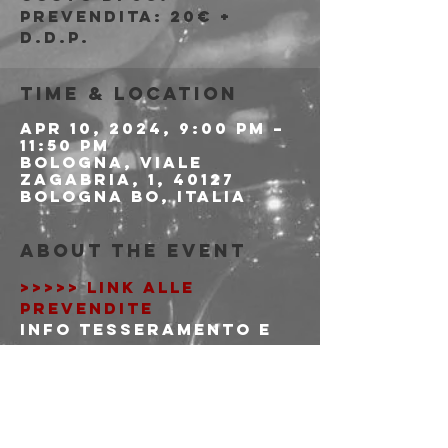
Prevendita: 20€ +
d.d.p.
Time & Location
Apr 10, 2024, 9:00 PM –
11:50 PM
Bologna, Viale
Zagabria, 1, 40127
Bologna BO, Italia
About the event
>>>>> LINK ALLE 
PREVENDITE
Info tesseramento e 
delega minorenni: 
http://covoclub.it/bo
/tesseramento
 PRE-ADESIONE ON-LINE 
Se non sei già 