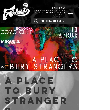
STRICTLY
UNDERGROUND LIVE
MUSIC VENUE SINCE
2012
A PLACE
TO BURY
STRANGER