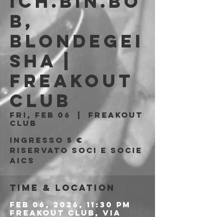
Ich.Bin.Bo
b,
Blondegei
sha |
Freakout
Club
Fri, Feb 06
  |  
Freakout
Club
Ingresso 5 €
riservato soci e socie
AICS
Time & Location
Feb 06, 2026, 11:30 PM
Freakout Club, Via