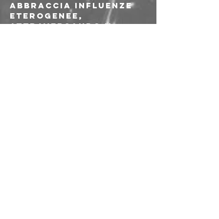
abbraccia influenze 
eterogenee, 
attraversando il 
club come spazio di 
sperimentazione, 
incontro, sogno e 
piacere collettivo. 
__ 𝗜𝗰𝗵𝗕𝗶𝗻𝗕𝗼𝗯 
@ich.bin.bob.musica è 
l’alias del producer 
Bob Nowhere, 
progetto solista 
attraverso il quale 
sforna elettronica 
beat-based dal 
sapore 
deliziosamente 
analogico.
Il suo sound prende 
ispirazione dalla 