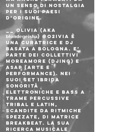
un senso di nostalgia 
per i suoi paesi 
d’origine.
__ Olivia (aka 
𝗯𝗹𝗼𝗻𝗱𝗲𝗴𝗲𝗶𝘀𝗵𝗮) @o2ivia è 
una curatrice e dj 
basata a Bologna. E’ 
parte dei collettivi 
MoreAmore (djing) e 
ASAP (arte e 
performance). Nei 
suoi set ibrida 
sonorità 
elettroniche e bass a 
trame percussive 
tribal e latin, 
scandite da ritmiche 
spezzate, di matrice 
breakbeat. La sua 
ricerca musicale 