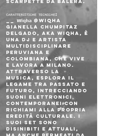
scarpette da balera.
ᴄᴀʀᴀᴛᴛᴇʀɪꜱᴛɪᴄʜᴇ ᴛᴇᴄɴɪᴄʜᴇ:
__ 𝗪𝗶𝗾𝗵𝗮 @wiqha 
Gianella Chumpitaz 
Delgado, aka Wiqha, è 
una DJ e artista 
multidisciplinare 
peruviana e 
colombiana, che vive 
e lavora a Milano. 
Attraverso la 
musica, esplora il 
legame tra passato e 
futuro, intrecciando 
suoni elettronici 
contemporanei con 
richiami alla propria 
eredità culturale. I 
suoi set sono 
disinibiti e attuali, 
ma anche permeati da 