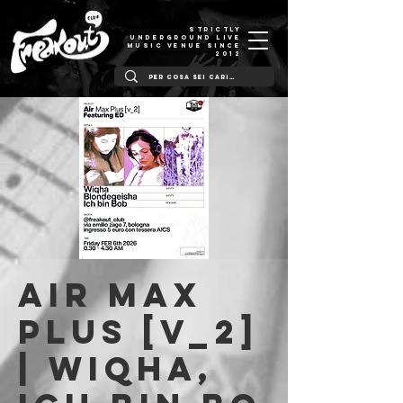
STRICTLY
UNDERGROUND LIVE
MUSIC VENUE SINCE
2012
Air Max
Plus [v_2]
| Wiqha,