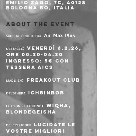
Emilio Zago, 7c, 40128
Bologna BO, Italia
About the event
ꜱᴄʜᴇᴅᴀ ᴘʀᴏᴅᴏᴛᴛᴏ: 𝗔𝗶𝗿 𝗠𝗮𝘅 𝗣𝗹𝘂𝘀
ᴅᴇᴛᴛᴀɢʟɪ: venerdì 6.2.26, 
ore 00.30-04.30
INGRESSO: 5€ con 
tessera AICS 
ᴍᴀᴅᴇ ɪɴ: Freakout Club
ᴅᴇꜱɪɢɴᴇʀ: IchBinBob 
ᴇᴅɪᴛɪᴏɴ ꜰᴇᴀᴛᴜʀɪɴɢ: Wiqha, 
blondegeisha
ᴅᴇꜱᴄʀɪᴢɪᴏɴᴇ: Lucidate le 
vostre migliori 