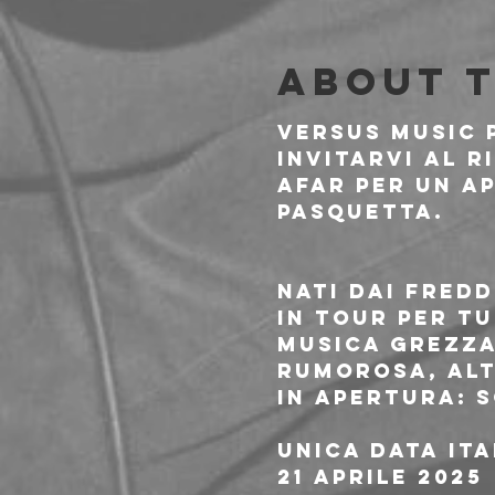
About 
Versus Music 
invitarvi al r
AFAR per un a
pasquetta. 
Nati dai fredd
in tour per t
musica grezza
rumorosa, alt
In apertura: 
Unica data it
21 Aprile 2025