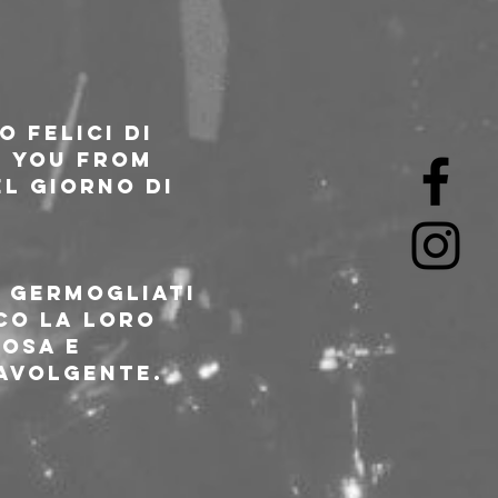
 felici di 
H YOU FROM 
l giorno di 
e germogliati 
co la loro 
osa e 
avolgente.