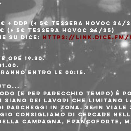
a
€ + ddp (+ 5€ tessera Hovoc 24/2
€ (+ 5€ tessera Hovoc 24/25)
ne su Dice: 
https://link.dice.fm
 ore 19.30.
1.00.
iranno entro le 00:15.
UTO...
odo (e per parecchio tempo) è po
 siano dei lavori che limitano l
di parcheggi in zona. Se in viale
gio consigliamo di cercare nell
 della Campagna, Francoforte, M