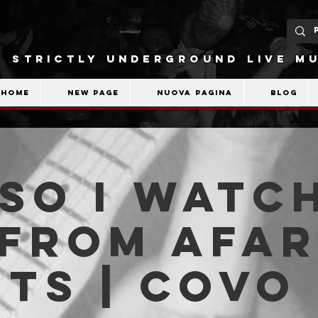
STRICTLY UNDERGROUND LIVE MU
Home
New Page
Nuova pagina
Blog
So I Watc
From Afar
ts | Covo