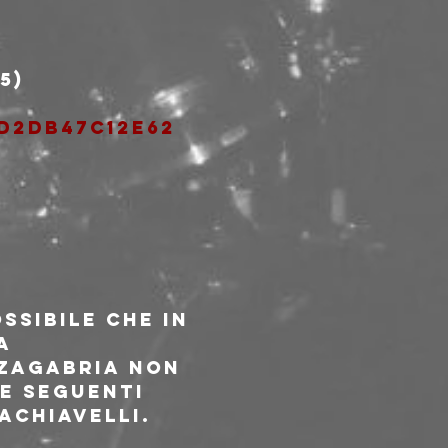
5)
/d2db47c12e62
ssibile che in 
a 
 Zagabria non 
e seguenti 
achiavelli.