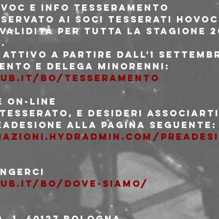
HOVOC e INFO TESSERAMENTO
iservato ai soci tesserati HOVOC
validità per tutta la stagione 2
.
attivo a partire dall'1 Settembr
ento e delega minorenni:
lub.it/bo/tesseramento
E ON-LINE
 tesserato, e desideri associarti
eadesione alla pagina seguente:
ciazioni.hydradmin.com/preades
UNGERCI
ub.it/bo/dove-siamo/
, 1, 40127 Bologna