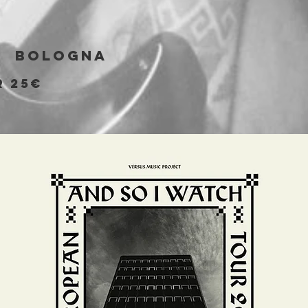
b
|  
Bologna
r 25€