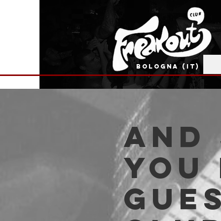
BOLOGNA (IT)
And 
You 
Gues