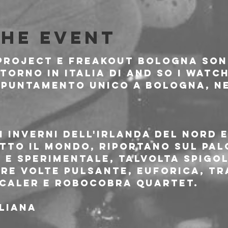
the event
Project e FreakOut Bologna sono
itorno in Italia di AND SO I WATC
ppuntamento unico a Bologna, ne
i inverni dell'Irlanda del Nord 
utto il mondo, riportano sul pal
 e sperimentale, talvolta spigol
re volte pulsante, euforica, tr
Scaler e Robocobra Quartet.
aliana