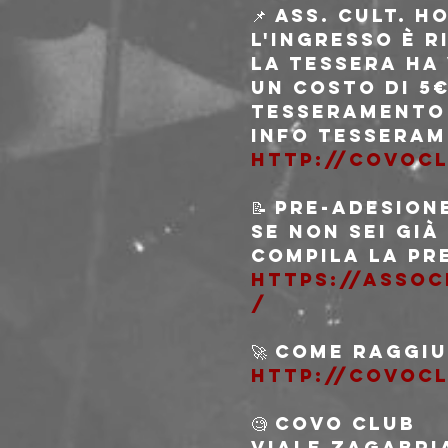
📌 Ass. cult. 
L'ingresso è r
La tessera ha 
un costo di 5€
Tesseramento 
Info tesseram
http://covoc
📝 PRE-ADESION
Se non sei già
compila la pr
https://asso
/
🚀 COME RAGGI
http://covocl
🧐 Covo Club
Viale Zagabria