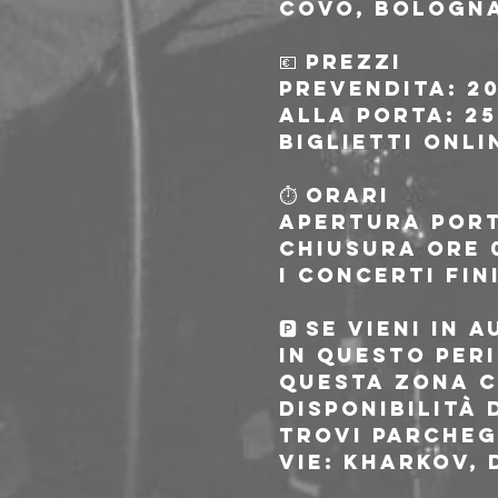
Covo, Bologn
💶 PREZZI
prevendita: 20
alla porta: 25
Biglietti onli
⏱ ORARI
Apertura porte
Chiusura ore 0
I concerti fin
🅿 SE VIENI IN A
In questo peri
questa zona ci
disponibilità 
trovi parcheg
vie: Kharkov,