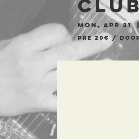
Clu
Mon, Apr 21
  
Pre 20€ / Doo