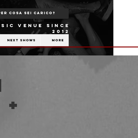
SIC VENUE SINCE
2012
Next shows
More
h
 +