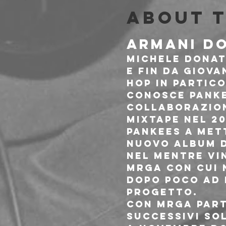
About 
ARMANI D
Michele donati
e fin da giova
hop in partic
conosce Pankee
collaborazion
Mixtape nel 2
Pankees a met
nuovo album d
Nel mentre vin
MRGA con cui 
dopo poco ad 
progetto.
Con MRGA parte
successivi so