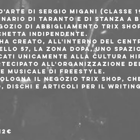
d'arte di Sergio Migani (classe 19
inario di Taranto e di stanza a 
egozio di abbigliamento Trix Sho
chetta indipendente.
 ha creato, all'interno del cent
llo 57, la Zona Dopa, uno spazio
cati unicamente alla cultura hip
rtecipato all'organizzazione de
e musicale di freestyle.
Bologna il negozio Trix Shop, ch
 dischi e articoli per il writing
12€