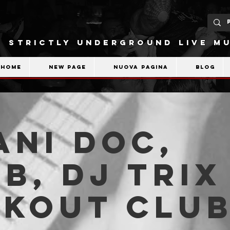
STRICTLY UNDERGROUND LIVE MU
Home
New Page
Nuova pagina
Blog
ni Doc,
b, Dj Trix 
akout Clu