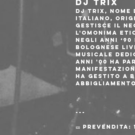
DJ TRIX
DJ Trix, nome 
italiano, orig
Gestisce il n
l'omonima eti
Negli anni ‘90
bolognese Live
musicale dedi
anni '00 ha pa
manifestazion
Ha gestito a 
abbigliamento,
---
🎫 Prevendita: 