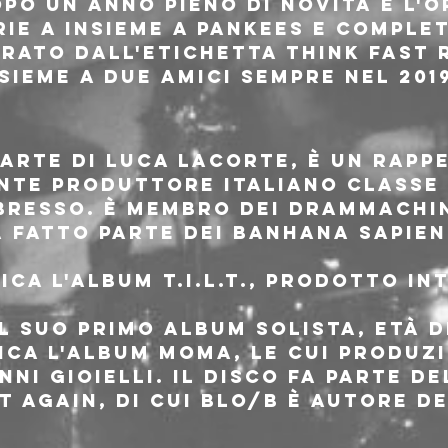
o un anno pieno di novità è l'or
rie A insieme a Pankees e comple
rato dall'etichetta Think Fast 
sieme a due amici sempre nel 2019
arte di Luca Lacorte, è un rappe
te produttore italiano classe 1
Bresso. È membro dei Drammachin
 fatto parte dei Banhana Sapien
ica l'album T.I.L.T., prodotto i
il suo primo album solista, Età D
ica l'album MOMA, le cui produz
nni Gioielli. Il disco fa parte d
 Again, di cui Blo/B è autore d