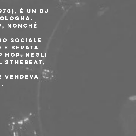
70), è un DJ 
Bologna. 
p, nonché 
ro sociale 
 e serata 
 hop. Negli 
l 2theBeat, 
e vendeva 
.