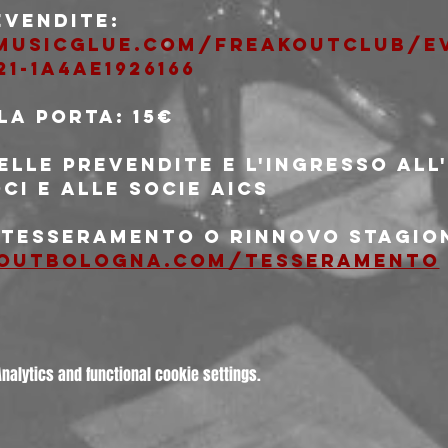
evendite: 
musicglue.com/freakoutclub/ev
21-1a4ae1926166
lla porta: 15€
delle prevendite e l'ingresso al
oci e alle socie AICS
i tesseramento o rinnovo stagio
outbologna.com/tesseramento
alytics and functional cookie settings.