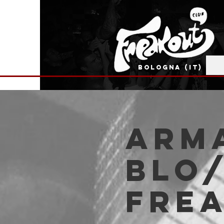
BOLOGNA (IT)
Arma
Blo/
Fre