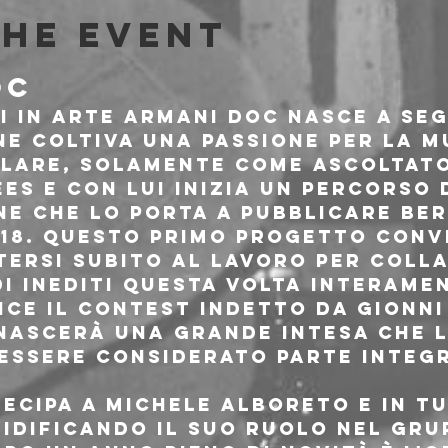
the event
OC
 in arte Armani Doc nasce a Seg
ne coltiva una passione per la mu
olare, solamente come ascoltator
s e con lui inizia un percorso d
e che lo porta a pubblicare Ber
018. Questo primo progetto convi
tersi subito al lavoro per colla
i inediti questa volta interame
ce il contest indetto da Gionni 
nascerà una grande intesa che 
essere considerato parte integr
cipa a Michele Alboreto e in tut
lidificando il suo ruolo nel gru