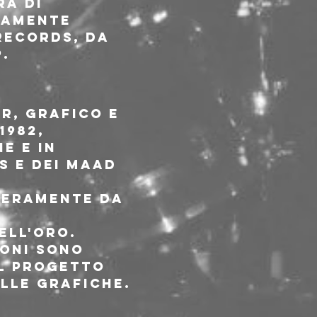
a di 
tamente 
Records, da 
.
r, grafico e 
982, 
e e in 
s e dei Maad 
nteramente da 
ell'Oro.
ioni sono 
el progetto 
elle grafiche.