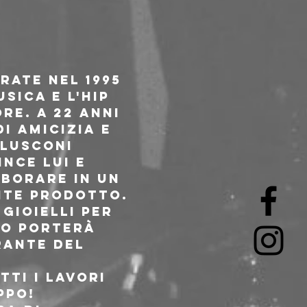
rate nel 1995 
sica e l'hip 
e. A 22 anni 
i amicizia e 
lusconi 
nce lui e 
borare in un 
nte prodotto. 
Gioielli per 
lo porterà 
ante del 
ti i lavori 
ppo!