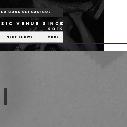
SIC VENUE SINCE
2012
Next shows
More
|
b