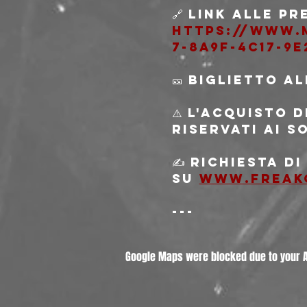
🔗 Link alle pr
https://www.
7-8a9f-4c17-9e
🎫 Biglietto a
⚠️ L'acquisto 
riservati ai s
✍️ Richiesta d
su 
www.freak
---
Google Maps were blocked due to your An