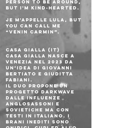
person to be around, 
but I'm kind-hearted. 
Je m'appelle Lula, but 
you can call me 
“Venin Carmin”.
CASA GIALLA (IT)
Casa Gialla nasce a 
Venezia nel 2023 da 
un’idea di Giovanni 
Bertiato e Giuditta 
Fabiani. 
Il duo propone un 
progetto darkwave 
dalle influenze 
anglosassoni e 
sovietiche ma con 
testi in italiano. I 
brani inediti sono 
onirici, cupi ed allo 