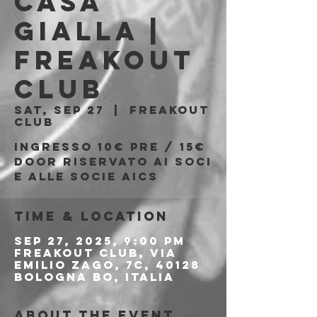
Casa
Gialla |
Freakout
Club
Sat, Sep 27
  |  
Freakout
Club
Ingresso 10€ pre / 15€
door riservato ai soci
e alle socie AICS
Time & Location
Sep 27, 2025, 9:00 PM
Freakout Club, Via
Emilio Zago, 7c, 40128
Bologna BO, Italia
About the event