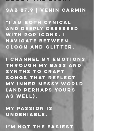
Sab 27.9 | VENIN CARMIN
"I am both cynical 
and deeply obsessed 
with pop icons. I 
navigate between 
gloom and glitter. 
I channel my emotions 
through my bass and 
synths to craft 
songs that reflect 
my inner messy world 
(and perhaps yours 
as well).
My passion is 
undeniable.
I’m not the easiest 