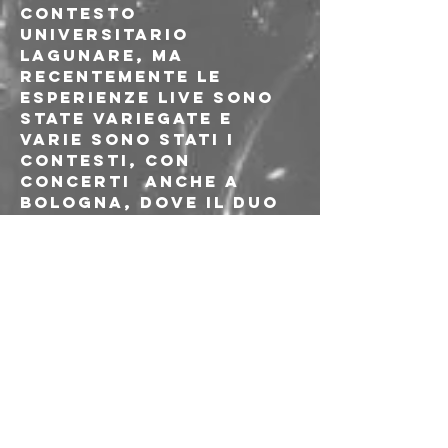
contesto 
universitario 
lagunare, ma 
recentemente le 
esperienze live sono 
state variegate e 
varie sono stati i 
contesti, con 
concerti  anche a 
Bologna, dove il duo 
ha debuttato al 
leggendario Covo 
Club in apertura a 
gruppi come 
Glazyhaze e Mondaze. 
Al momento contiamo 
quattro inediti già 
rilasciati sulle 
principali 
piattaforme digitali 
ed un album in studio 