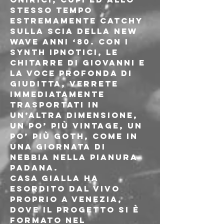
stesso tempo 
estremamente catchy 
sulla scia della new 
wave anni ‘80. Con i 
synth ipnotici, le 
chitarre di Giovanni e 
la voce profonda di 
Giuditta, verrete 
immediatamente 
trasportati in 
un’altra dimensione, 
un po’ più vintage, un 
po’ più goth, come in 
una giornata di 
nebbia nella Pianura 
Padana.
Casa Gialla ha 
esordito dal vivo 
proprio a Venezia, 
dove il progetto si è 
formato nel 