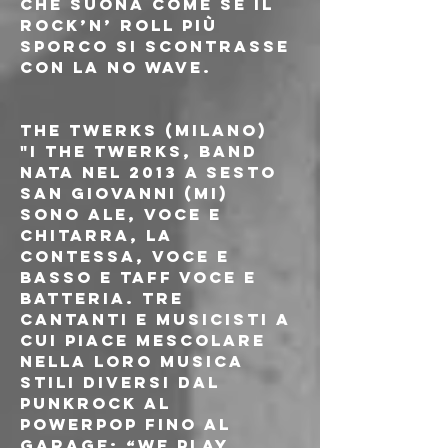
che suona come se il 
rock’n’ roll più 
sporco si scontrasse 
con la no wave.
THE TWERKS (MILANO)
"I The Twerks, band 
nata nel 2013 a Sesto 
San Giovanni (Mi) 
sono Ale, voce e 
chitarra, La 
Contessa, voce e 
basso e TAFF voce e 
batteria. Tre 
cantanti e musicisti a 
cui piace mescolare 
nella loro musica 
stili diversi dal 
punkrock al 
powerpop fino al 
garage: “We play 