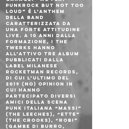
punkrock but not too 
loud” è l’anthem 
della band 
caratterizzata da 
una forte attitudine 
live. A 10 anni dalla 
formazione, i The 
Twerks hanno 
all’attivo tre album 
pubblicati dalla 
label milanese 
RocketMan records, 
di cui l’ultimo del 
2019 (No) Opinion in 
cui hanno 
partecipato diversi 
amici della scena 
punk italiana “Massi” 
(The Leeches), “Ette” 
(The Crooks), “Robi” 
(Gambe di Burro, 