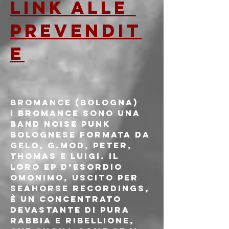
LINK ALLE 
PREVENDIT
E
BROMANCE (BOLOGNA)
I BROMANCE sono una 
band noise punk 
bolognese formata da 
Gelo, g.Mod, Peter, 
Thomas e Luigi. Il 
loro EP d’esordio 
omonimo, uscito per 
Seahorse Recordings, 
è un concentrato 
devastante di pura 
rabbia e ribellione, 