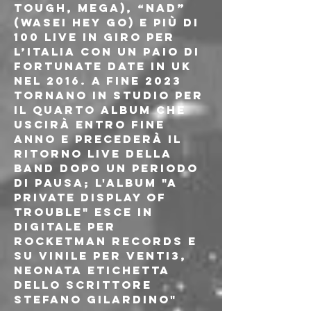
Tough, Mega), “Nad” 
(Wasei hey Go) e più di 
100 live in giro per 
l’Italia con un paio di 
fortunate date in UK 
nel 2016. A fine 2023 
tornano in studio per 
il quarto album che 
uscirà entro fine 
anno e precederà il 
ritorno live della 
band dopo un periodo 
di pausa; l'album "A 
Private Display Of 
Trouble" esce in 
digitale per 
RocketMan records e 
su vinile per Venti3, 
neonata etichetta 
dello scrittore 
Stefano Gilardino"