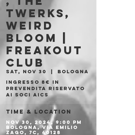
, The
Twerks,
Weird
Bloom |
Freakout
Club
Sat, Nov 30
  |  
Bologna
Ingresso 8€ in
prevendita riservato
ai soci aics
Time & Location
Nov 30, 2024, 9:00 PM
Bologna, Via Emilio
Zago, 7c, 40128