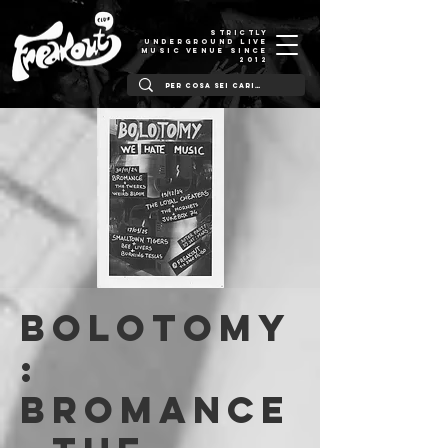
STRICTLY
UNDERGROUND LIVE
MUSIC VENUE SINCE
2012
BOLOTOMY
:
Bromance