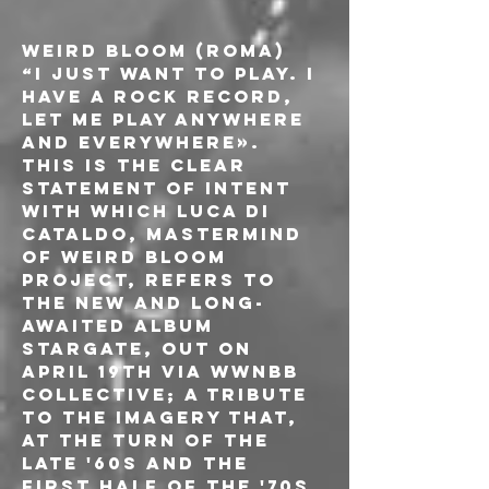
WEIRD BLOOM (ROMA)
“I just want to play. I 
have a rock record, 
let me play anywhere 
and everywhere». 
This is the clear 
statement of intent 
with which Luca Di 
Cataldo, mastermind 
of WEIRD BLOOM 
project, refers to 
the new and long-
awaited album 
Stargate, out on 
April 19th via WWNBB 
Collective; a tribute 
to the imagery that, 
at the turn of the 
late '60s and the 
first half of the '70s, 