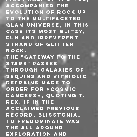
accompanied the 
evolution of rock up 
to the multifaceted 
glam universe, in this 
case its most glitzy, 
fun and irreverent 
strand of glitter 
rock.
The "gateway to the 
stars" passes 
through galaxies of 
sequins and vitriolic 
refrains made to 
order for «cosmic 
dancers», quoting T. 
Rex. If in the 
acclaimed previous 
record, Blisstonia, 
to predominate was 
the all-around 
exploration and 