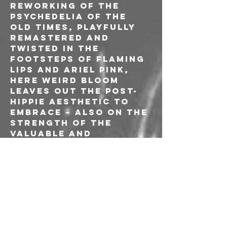
reworking of the 
psychedelia of the 
old times, playfully 
remastered and 
twisted in the 
footsteps of Flaming 
Lips and Ariel Pink, 
here Weird Bloom 
leaves out the post-
hippie aesthetic to 
embrace – also on the 
strength of the 
valuable and 
consolidated advice 
of Don Bolles, 
former The Germs – 
an idea of hard and 
raw rock, more 
material, fuzzy, 
without frills and 
thoughts. Leopard 