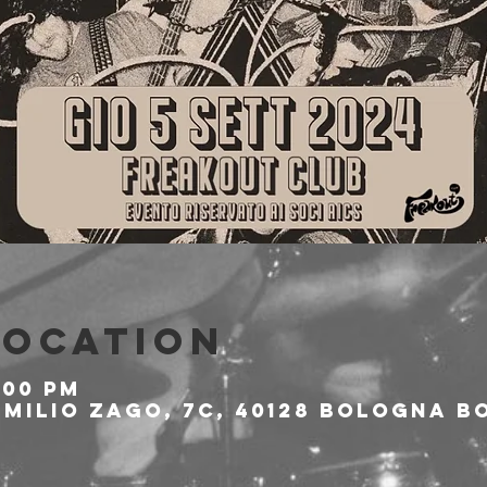
Location
:00 PM
milio Zago, 7c, 40128 Bologna BO