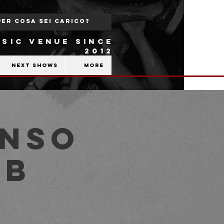
SIC VENUE SINCE
2012
Next shows
More
enso
ub