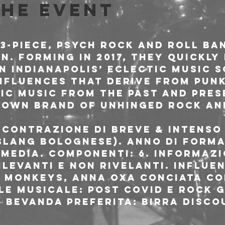
the event
 3-piece, psych rock and roll ba
IN. Forming in 2017, they quickly
n Indianapolis’ eclectic music s
nfluences that derive from punk
ic music from the past and prese
 own brand of unhinged rock an
 contrazione di BREve & inteNSO 
slang bolognese). Anno di formaz
i media. Componenti: 6. Informazi
ilevanti e non rivelanti. Influen
c Monkeys, Anna Oxa conciata co
le musicale: Post Covid e rock 
. Bevanda preferita: Birra disco