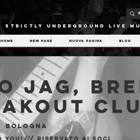
STRICTLY UNDERGROUND LIVE MU
Home
New Page
Nuova pagina
Blog
o Jag, Br
eakout Cl
  
Bologna
 You!/// riservato ai soci