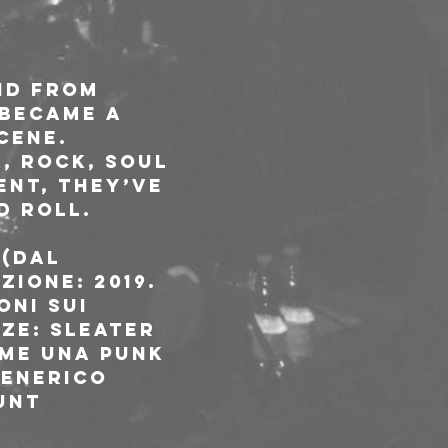
nd from 
 became a 
cene. 
, rock, soul 
nt, they’ve 
d roll.
(dal 
ione: 2019. 
oni sui 
ze: Sleater 
me una punk 
generico 
unt 