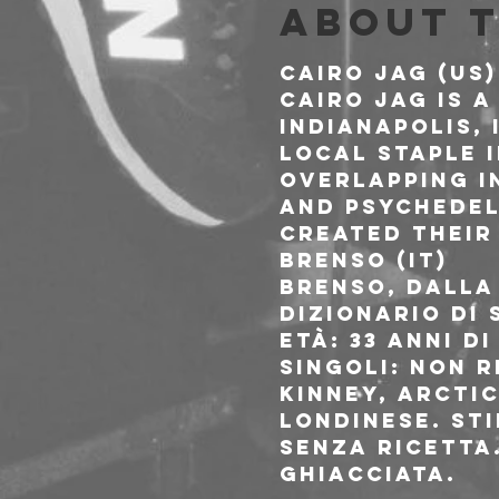
About 
CAIRO JAG (US)
Cairo Jag is a
Indianapolis, 
local staple i
Overlapping i
and psychedel
created their
BRENSO (IT)
Brenso, dalla
dizionario di 
Età: 33 anni d
singoli: non r
Kinney, Arcti
londinese. Sti
senza ricetta
ghiacciata.