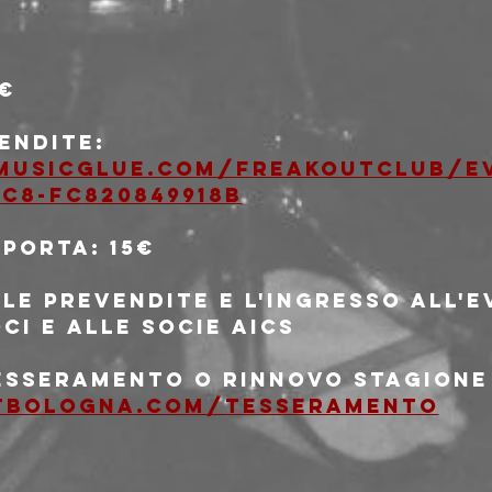
0€
endite: 
musicglue.com/freakoutclub/e
ac8-fc820849918b
 porta: 15€
le prevendite e l'ingresso all'
oci e alle socie AICS
tesseramento o rinnovo stagione 
tbologna.com/tesseramento