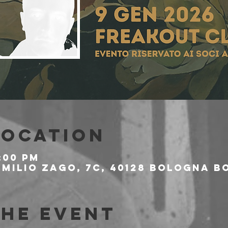
Location
:00 PM
milio Zago, 7c, 40128 Bologna BO
the event