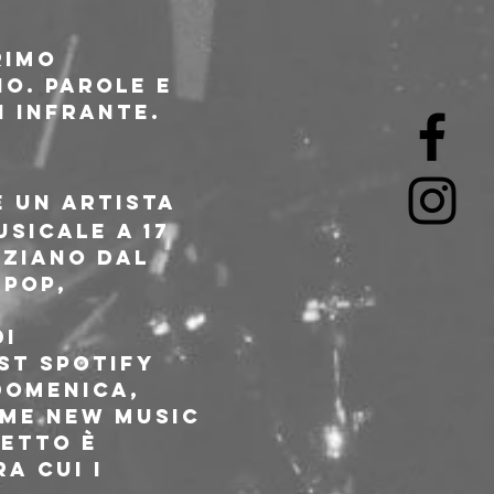
rimo 
. Parole e 
i infrante.
 un artista 
sicale a 17 
aziano dal 
pop, 
i 
st Spotify 
DOMENICA, 
ome New Music 
etto è 
a cui i 