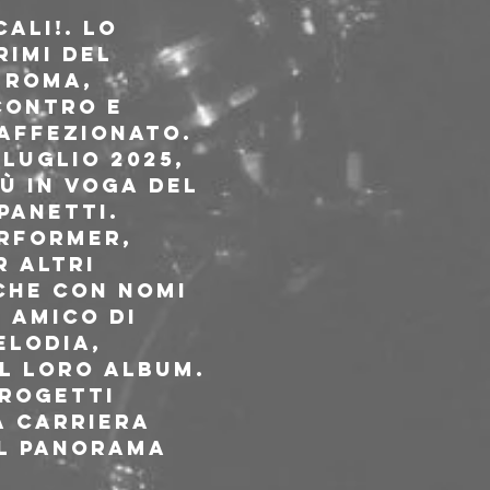
ALI!. Lo 
imi del 
 Roma, 
contro e 
affezionato. 
 luglio 2025, 
ù in voga del 
Panetti.
rformer, 
 altri 
che con nomi 
 Amico di 
elodia, 
el loro album.
rogetti 
a carriera 
l panorama 