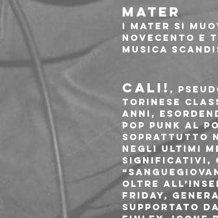
MATER
I MATER si muo
Novecento e t
musica scandi
CALI!
, pseud
torinese class
anni, esordend
pop punk al p
soprattutto n
Negli ultimi m
significativi,
“sanguegiovan
oltre all’inse
Friday, Genera
supportato da 