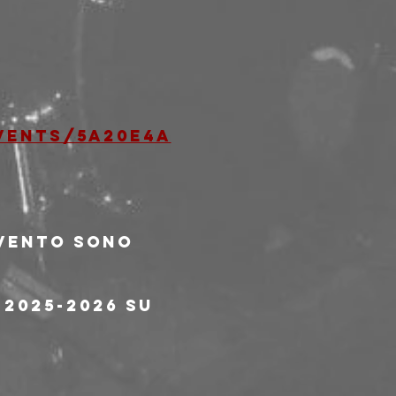
vents/5a20e4a
evento sono 
2025-2026 su 