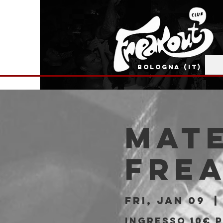
BOLOGNA (IT)
Mate
Fre
Fri, Jan 09
  |
Ingresso 10€ p