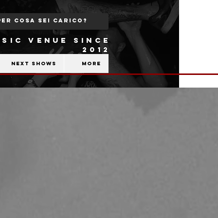
SIC VENUE SINCE
2012
Next shows
More
b