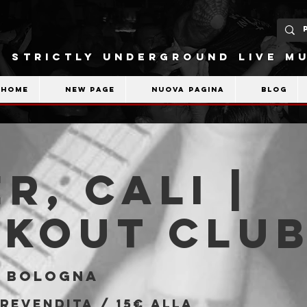
STRICTLY UNDERGROUND LIVE MU
Home
New Page
Nuova pagina
Blog
r, Cali |
akout Clu
  
Bologna
revendita / 15€ alla