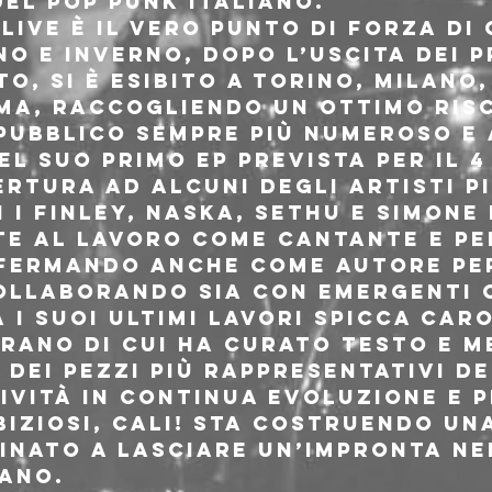
del pop punk italiano.
live è il vero punto di forza di C
 e inverno, dopo l’uscita dei pr
, si è esibito a Torino, Milano,
ma, raccogliendo un ottimo ris
pubblico sempre più numeroso e 
el suo primo EP prevista per il 4
rtura ad alcuni degli artisti pi
 i Finley, NASKA, Sethu e Simone 
e al lavoro come cantante e pe
affermando anche come autore per
collaborando sia con emergenti 
 i suoi ultimi lavori spicca Caro
brano di cui ha curato testo e m
 dei pezzi più rappresentativi d
ività in continua evoluzione e p
biziosi, CALI! sta costruendo un
inato a lasciare un’impronta ne
iano.