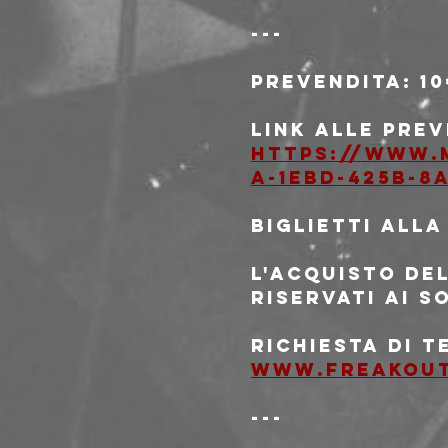
---
Prevendita: 1
Link alle prev
https://www.
a-1ebd-425b-8
Biglietti alla
L'acquisto del
riservati ai s
Richiesta di 
www.freakou
---