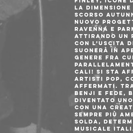
Finley, icone 
La dimensione 
scorso autunno
nuovo progetto
Ravenna e Par
attirando un 
Con l’uscita d
suonerà in ape
genere fra cui
Parallelament
CALI! si sta 
artisti pop, 
affermati. Tra
Benji e Fede, 
diventato uno
Con una creat
sempre più am
solda, determ
musicale ital