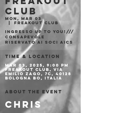
Freakout
Club
Mon, Mar 03
  |  
Freakout Club
Ingresso Up to You!///
consapevole
riservato ai soci aics
Time & Location
Mar 03, 2025, 9:00 PM
Freakout Club, Via
Emilio Zago, 7c, 40128
Bologna BO, Italia
About the event
CHRIS 