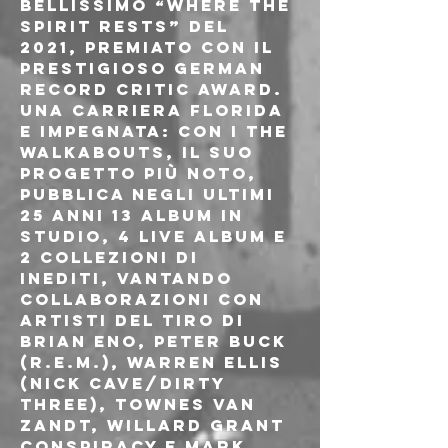
bellissimo “Where the 
Spirit Rests” del 
2021, premiato con il 
prestigioso German 
Record Critic Award.
Una carriera florida 
e impegnata: con i The 
Walkabouts, il suo 
progetto più noto, 
pubblica negli ultimi 
25 anni 13 album in 
studio, 4 live album e 
2 collezioni di 
inediti, vantando 
collaborazioni con 
artisti del tiro di 
Brian Eno, Peter Buck 
(R.E.M.), Warren Ellis 
(Nick Cave/Dirty 
Three), Townes Van 
Zandt, Willard Grant 
Conspiracy e Mark 