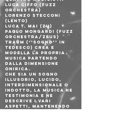
Luca Ciffo (Fuzz 
Orchestra)
Lorenzo Stecconi 
(Lento)
Luca T. Mai (Zu)
Paolo Mongardi (Fuzz 
Orchestra/Zeus)
Traum (‘‘Sogno’’ in 
Tedesco) crea e 
modella la propria 
musica partendo 
dalla dimensione 
onirica.
Che sia un sogno 
illusorio, lucido, 
interdimensionale o 
indotto, la musica ne 
testimonia e ne 
descrive i vari 
aspetti, mantenendo 
la barra a dritta 