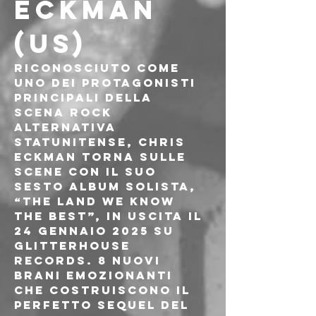
ECKMAN 
(US)
Riconosciuto come 
uno dei protagonisti 
principali della 
scena rock 
alternativa 
statunitense, Chris 
Eckman torna sulle 
scene con il suo 
sesto album solista, 
“The Land We Know 
the Best”, in uscita il 
24 Gennaio 2025 su 
Glitterhouse 
Records. 8 nuovi 
brani emozionanti 
che costruiscono il 
perfetto sequel del 