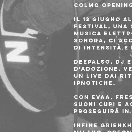
COLMO Openin
il 13 giugno 
festival, una 
musica elettr
sonora, ci ac
di intensità e
DEEPALSO, dj 
d’adozione, v
un live dai ri
ipnotiche.
con EVAA, fre
suoni cupi e a
proseguirà in 
Infine GRIENK