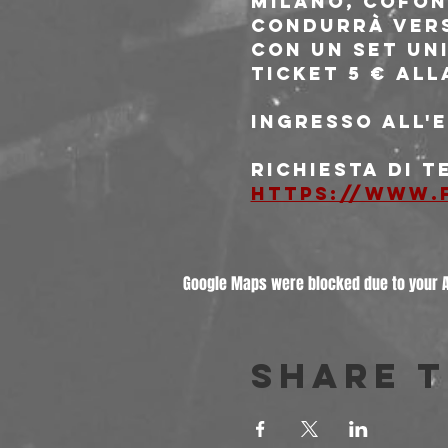
Milano, cofon
condurrà vers
con un set un
Ticket 5 € all
Ingresso all'e
Richiesta di t
https://www.
Google Maps were blocked due to your An
Share t