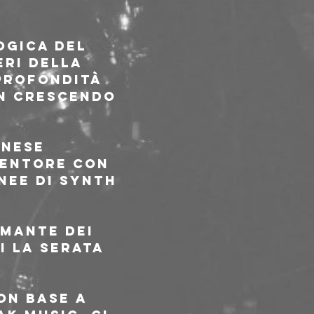
ogica del 
eri della 
profondità 
n crescendo 
nese 
ventore con 
nee di synth 
mante dei 
i la serata 
on base a 