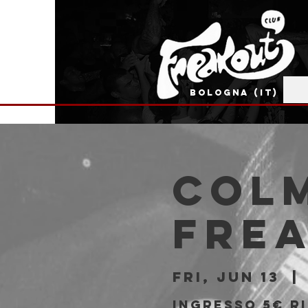
BOLOGNA (IT)
COLM
Fre
Fri, Jun 13
  | 
Ingresso 5€ ri