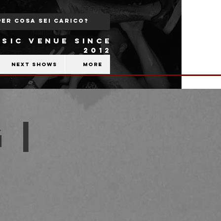
SIC VENUE SINCE
2012
Next shows
More
 |
b