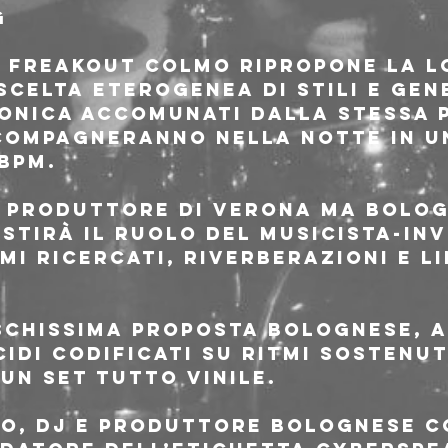
g
al Freakout COLMO ripropone la l
scelta eterogenea di stili e gen
onica accomunati dalla stessa 
compagneranno nella notte in u
 bpm.
e produttore di Verona ma bolog
estirà il ruolo del musicista-in
tmi ricercati, riverberazioni e li
schissima proposta bolognese, a
cidi codificati su ritmi sostenut
un set tutto vinile.
HO, dj e produttore bolognese c