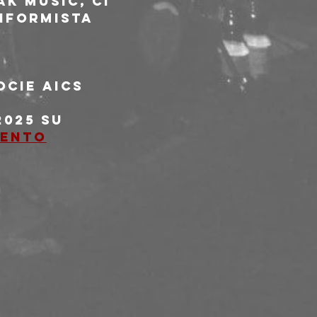
k Music, ci 
nformista 
ocie AICS
025 su 
mento