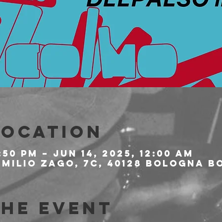
Location
1:50 PM – Jun 14, 2025, 12:00 AM
milio Zago, 7c, 40128 Bologna BO
the event