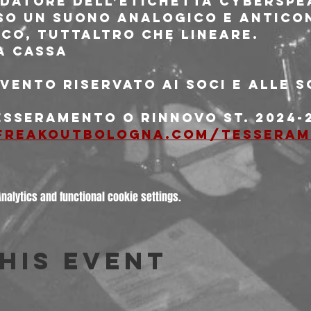
datore dell’etichetta Cyberspea
o un suono analogico e antico
ico, tuttaltro che lineare.
a cassa
vento riservato ai soci e alle s
esseramento o rinnovo st. 2024-2
freakoutbologna.com/tessera
alytics and functional cookie settings.
his event