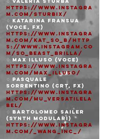
https://www.instagra
m.com/sturbix/
♢ Katarina Fransua 
https://www.instagra
m.com/kat_so_b/
http
s://www.instagram.co
m/so_beast_brilla/
https://www.instagra
m.com/max_illuso/
♢ Pasquale 
https://www.instagra
m.com/mu_versatilela
bel/
♢ Bartolomeo Sailer 
https://www.instagra
m.com/_wang_inc_/
____________________