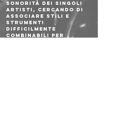
sonorità dei singoli 
artisti, cercando di 
associare stili e 
strumenti 
difficilmente 
combinabili per 
ricercare nuovi modi 
di interazione 
artistica e 
territorializzazione 
dell'ambiente sonoro.

Discomfort Dispatch 
mina l'antagonismo 
fra musica colta e 
punk, fra accademia e 
squat, facendolo 
deflagrare 
nell'unico luogo 
possibile: il palco.

Discomfort Dispatch 
ha contenuti solo 