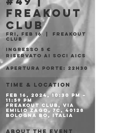
#49 |
Freakout
Club
Fri, Feb 16
  |  
Freakout
Club
Ingresso 5 €
riservato ai soci AICS
Time & Location
Feb 16, 2024, 10:30 PM –
11:59 PM
Freakout Club, Via
Emilio Zago, 7c, 40128
Bologna BO, Italia
About the event