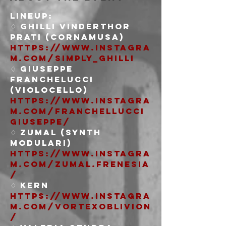
LINEUP:
♢ Ghilli Vinderthor 
https://www.instagra
m.com/simply_ghilli
♢ Giuseppe 
Franchelucci 
https://www.instagra
m.com/franchellucci
giuseppe/
♢ Zumal (Synth 
https://www.instagra
m.com/zumal.frenesia
/
https://www.instagra
m.com/vortexoblivion
/