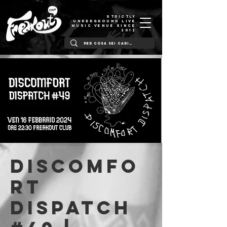
STRICTLY
UNDERGROUND LIVE
MUSIC VENUE SINCE
2012
Discomfo
rt
Dispatch