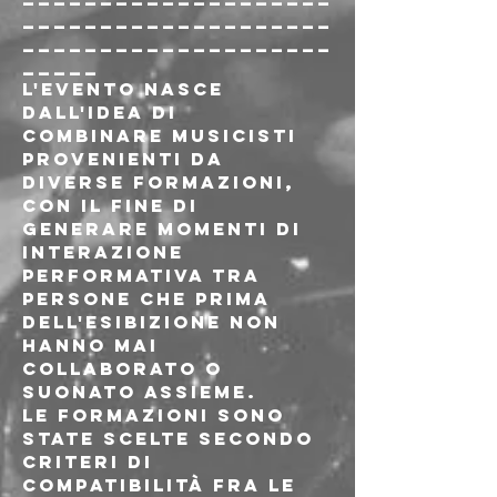
____________________
____________________
_____
L'evento nasce 
dall'idea di 
combinare musicisti 
provenienti da 
diverse formazioni, 
con il fine di 
generare momenti di 
interazione 
performativa tra 
persone che prima 
dell'esibizione non 
hanno mai 
collaborato o 
suonato assieme.

Le formazioni sono 
state scelte secondo 
criteri di 
compatibilità fra le 