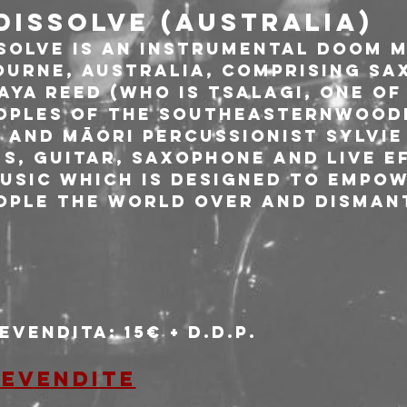
 DISSOLVE (AUSTRALIA)
ssolve is an instrumental Doom 
ourne, Australia, comprising sa
aya Reed (who is Tsalagi, one of
oples of the southeasternwood
 and Māori percussionist Sylvie 
s, guitar, saxophone and live e
usic which is designed to empow
ople the world over and disman
evendita: 15€ + d.d.p.
REVENDITE