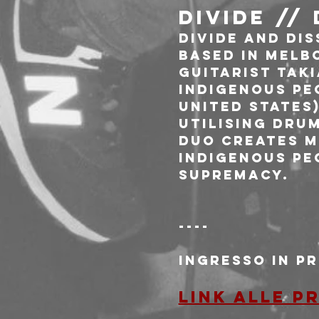
DIVIDE //
Divide and Di
based in Melb
guitarist Taki
indigenous pe
United States)
Utilising drum
duo creates m
Indigenous pe
supremacy.
----
Ingresso in pr
LINK ALLE P