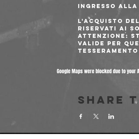
Ingresso alla
L'acquisto del
riservati ai s
Attenzione: S
valide per que
tesseramento 
Google Maps were blocked due to your An
Share t