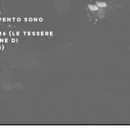
evento sono 
6 (le tessere 
ne di 
5)