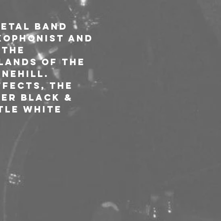
metal band 
xophonist and 
 the 
lands of the 
Nehill. 
ffects, the 
er Black & 
tle white 