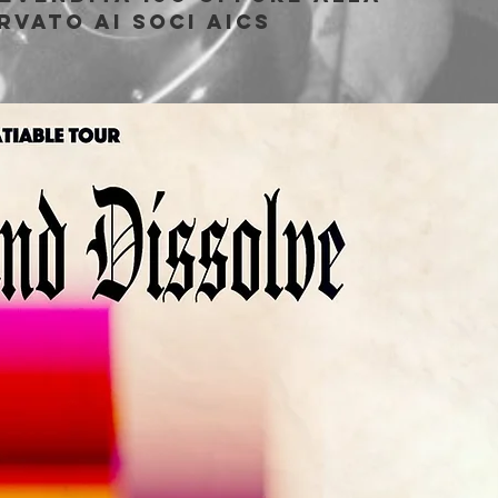
rvato ai soci AICS