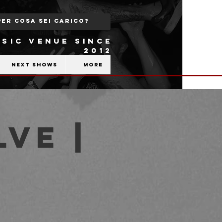
SIC VENUE SINCE
2012
Next shows
More
lve |
b