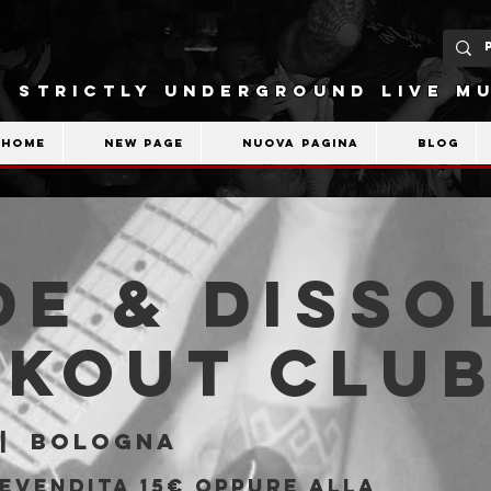
STRICTLY UNDERGROUND LIVE MU
Home
New Page
Nuova pagina
Blog
de & Disso
akout Clu
|  
Bologna
revendita 15€ oppure alla