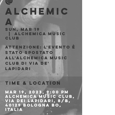
@
ALCHEMIC
A
Sun, Mar 19
  |  
Alchemica Music
Club
ATTENZIONE: L'evento è
stato spostato
all'Alchemica Music
Club di via de'
Lapidari
Time & Location
Mar 19, 2023, 9:00 PM
Alchemica Music Club,
Via dei Lapidari, 8/B,
40129 Bologna BO,
Italia