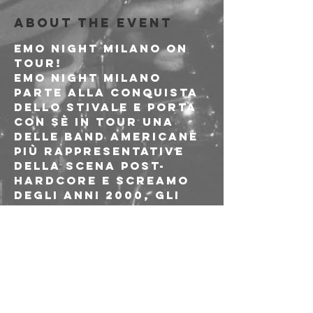
About the event
EMO NIGHT MILANO ON 
TOUR!
Emo Night Milano 
parte alla conquista 
dello stivale e porta 
con sè in tour una 
delle band americane 
più rappresentative 
della scena post-
hardcore e screamo 
degli anni 2000, gli 
Eyes Set To Kill!
Di seguito i dettagli 
della data di Bologna:
19 Marzo 2023

Freakout Club

Via Emilio Zago, 7c - 
Bologna
EYES SET TO KILL
