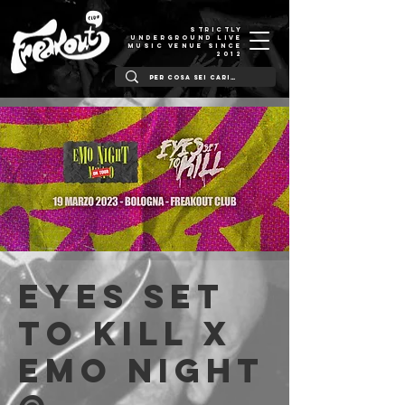
STRICTLY
UNDERGROUND LIVE
MUSIC VENUE SINCE
2012
EYES SET
TO KILL x
EMO NIGHT