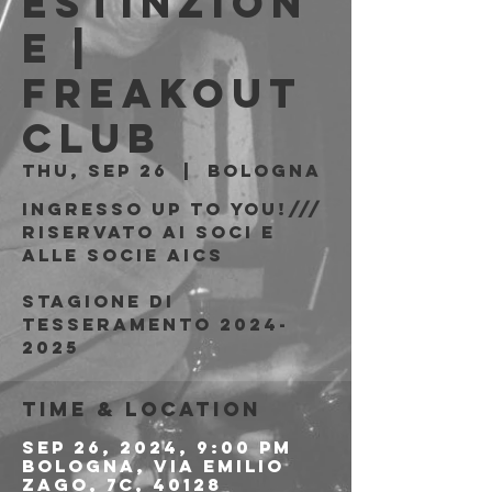
Estinzion
e |
Freakout
Club
Thu, Sep 26
  |  
Bologna
Ingresso Up to You!///
riservato ai soci e
alle socie AICS
Stagione di
tesseramento 2024-
2025
Time & Location
Sep 26, 2024, 9:00 PM
Bologna, Via Emilio
Zago, 7c, 40128