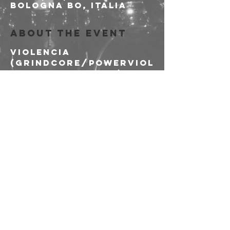
Bologna BO, Italia
About the event
VIOLENCIA 
(Grindcore/Powerviol
ence dal Messico)
FAILURE 
(Fastcore/Powerviole
nce dal Nord Italia)
NGANGA (Deathcore 
da Londra)
ESTINZIONE 
(Grindpunk/Crust da 
Bologna)
Share this event