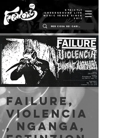
STRICTLY
UNDERGROUND LIVE
MUSIC VENUE SINCE
2012
Failure,
Violencia
, Nganga,