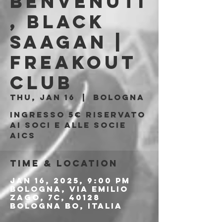
Benvenuti
, Black
Saagan |
Freakout
Club
Thu, Jan 16
  |  
Bologna
Ingresso 5€ riservato
ai soci e alle socie
AICS
Time & Location
Jan 16, 2025, 9:00 PM
Bologna, Via Emilio
Zago, 7c, 40128
Bologna BO, Italia