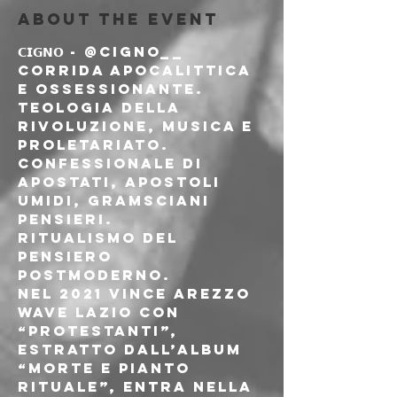
About the event
𝗖𝗜𝗚𝗡𝗢 - @cigno__
Corrida apocalittica 
e ossessionante. 
teologia della 
rivoluzione, musica e 
proletariato.
Confessionale di 
apostati, apostoli 
umidi, gramsciani 
pensieri.
Ritualismo del 
pensiero 
postmoderno.
Nel 2021 vince Arezzo 
Wave lazio con 
“Protestanti”, 
estratto dall’album 
“Morte e pianto 
rituale”, entra nella 