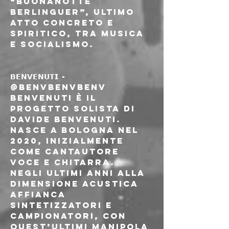
“Buonanotte 
Berlinguer”, ultimo 
atto concreto e 
spiritico, tra musica 
e socialismo.
𝗕𝗘𝗡𝗩𝗘𝗡𝗨𝗧𝗜 - 
@benvbenvbenv
BENVENUTI è il 
progetto solista di 
Davide Benvenuti. 
Nasce a Bologna nel 
2020, inizialmente 
come cantautore 
voce e chitarra. 
Negli ultimi anni alla 
dimensione acustica 
affianca 
sintetizzatori e 
campionatori, con 
quest’ultimi manipola 