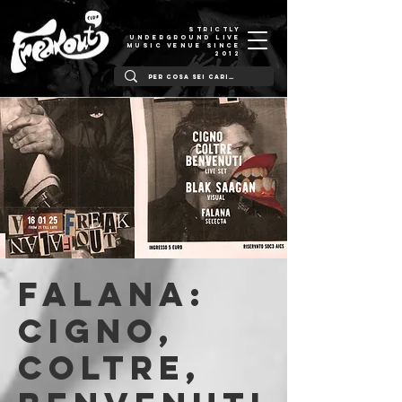
STRICTLY
UNDERGROUND LIVE
MUSIC VENUE SINCE
2012
Falana:
Cigno,
Coltre,