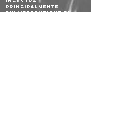
incentra 
principalmente 
sull’esecuzione di 
estratti del primo LP 
del progetto, in 
uscita nel 2025: 
Trombe d’Aria. 
Alimentato da 
necessità 
esistenziali, il disco 
si serve di un 
linguaggio onirico 
che si fa spazio tra 
muri di elettronica e 
chitarre.
𝗕𝗟𝗔𝗞 𝗦𝗔𝗔𝗚𝗔𝗡 (𝘃𝗶𝘀𝘂𝗮𝗹𝘀) - 
@blaksaagan
Blak Saagan è 
Samuele Gottardello. 
Fin dai primi anni '90 