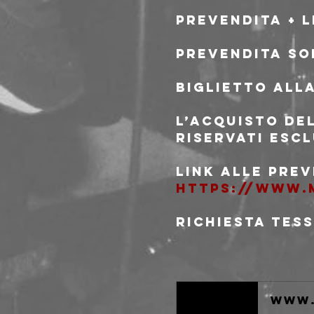
Prevendita + L
Prevendita sol
Biglietto all
L’acquisto de
riservati escl
Link alle prev
https://www.m
Richiesta tes
www.