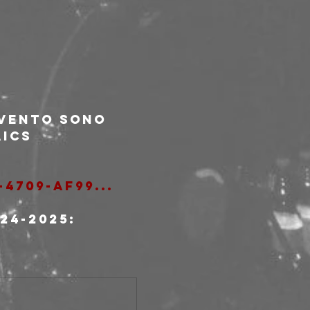
evento sono 
AICS
-4709-af99
...
24-2025: