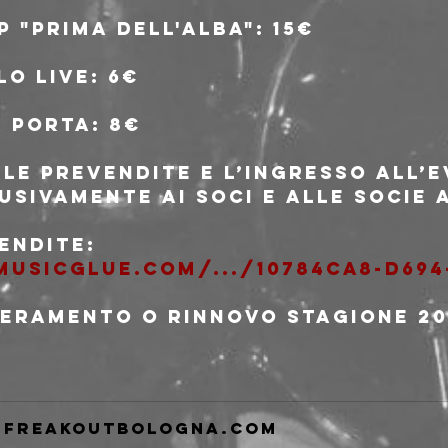
P "Prima dell'Alba": 15€
o live: 6€
a porta: 8€
lle prevendite e l’ingresso all’
usivamente ai soci e alle socie 
endite: 
usicglue.com/.../10784ca8-d694
seramento o rinnovo stagione 20
freakoutbologna.com