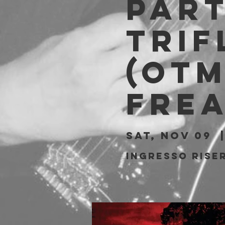
Par
Trif
(OTM
Fre
Sat, Nov 09
  
Ingresso riser