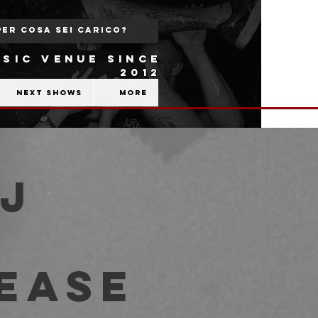
SIC VENUE SINCE
2012
Next shows
More
Dj
lease