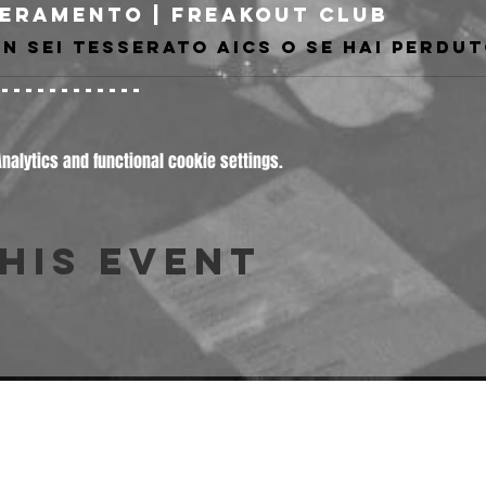
eramento | Freakout Club
-------------
alytics and functional cookie settings.
his event
© 2026 Freakout Club - Ass. Cult. Ruggin