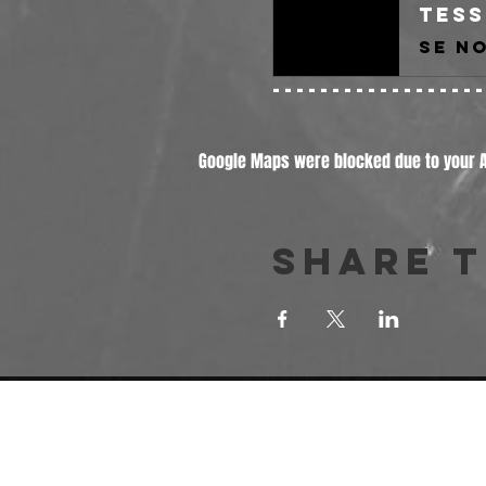
Tess
-----------------
Google Maps were blocked due to your An
Share t