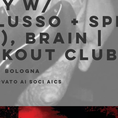
ty w/
lusso + SP
), Brain |
akout Clu
|  
Bologna
vato ai soci AICS