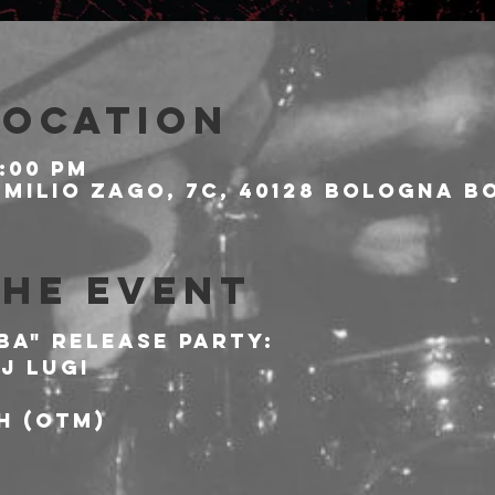
Location
9:00 PM
milio Zago, 7c, 40128 Bologna BO
the event
BA" RELEASE PARTY:
DJ LUGI
H (OTM)