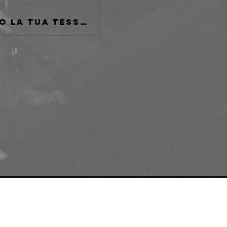
Se non sei tesserato AICS o se hai perduto la tua tessera fatta al Freakout Club passa da qui.
e