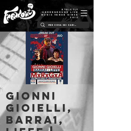
STRICTLY
UNDERGROUND LIVE
MUSIC VENUE SINCE
2012
Gionni
Gioielli,
Barra1,