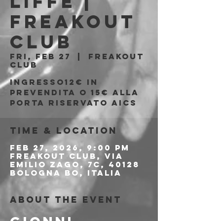
Liffe |
Freakout
Club
Fri, Feb 27
  |  
Freakout
Club
Ingresso12€ in
prevendita o 15€ alla
porta riservato AICS
Time & Location
Feb 27, 2026, 9:00 PM
Freakout Club, Via
Emilio Zago, 7c, 40128
Bologna BO, Italia
About the event