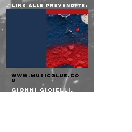
🔗 Link alle prevendite:
www.musicglue.co
m
Gionni Gioielli,
Barra1, Liffe at
freakout club,
Bologna on 27
Feb 2026
Buy tickets for
Gionni Gioielli,