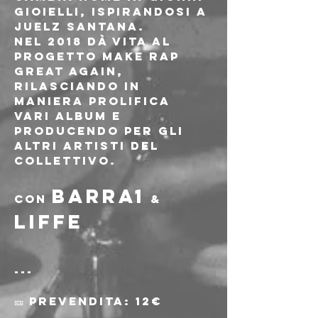
Gioielli, ispirandosi a 
Juelz Santana.
Nel 2018 dà vita al 
progetto Make Rap 
Great Again, 
rilasciando in 
maniera prolifica 
vari album e 
producendo per gli 
altri artisti del 
collettivo.
BARRA1
CON 
 & 
LIFFE
---
🎫 Prevendita: 12€