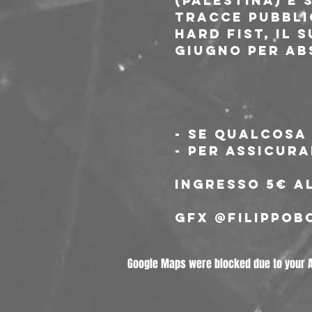
(Palestina) e 
tracce pubbli
Hard Fist, il 
giugno per Ab
- se qualcosa 
- per assicura
Ingresso 5€ al
gfx @filippob
Google Maps were blocked due to your An