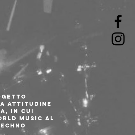
ogetto 
a attitudine 
, in cui 
rld music al 
techno 