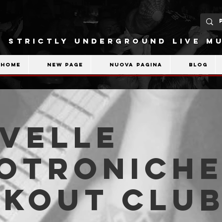
STRICTLY UNDERGROUND LIVE MU
Home
New Page
Nuova pagina
Blog
velle
otroniche
akout Clu