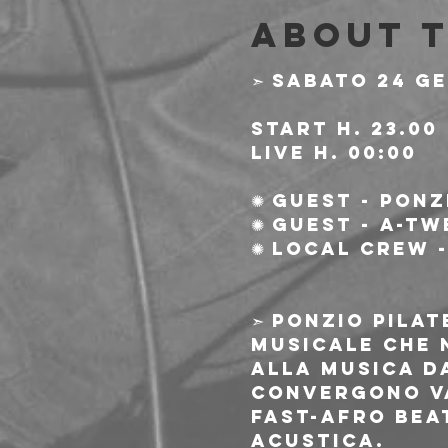
About 
➣ Sabato 24 G
start h. 23.00
live h. 00:00
✺ Guest - Ponz
✺ Guest - A-Tw
✺ Local Crew 
➣ Ponzio Pila
musicale che 
alla musica da
convergono va
fast-afro bea
acustica.