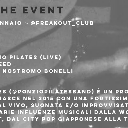
the event
ennaio ➣ @freakout_club 
io Pilates (LIVE)
eed
- Nostromo Bonelli
tes (@ponziopilatesband) è un pr
nasce nel 2015 con una fortissim
l vivo, suonata e/o improvvisata
rie influenze musicali dalla wo
t, dal city pop giapponese alla 