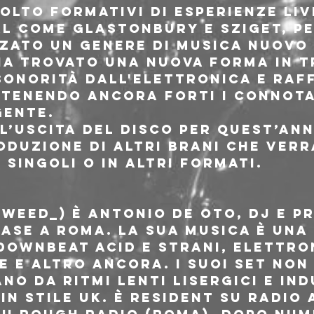
olto formativi di esperienze liv
l come Glastonbury e Sziget, pe
zzato un genere di musica nuovo 
ha trovato una nuova forma in tr
sonorità dall'elettronica e raff
tenendo ancora forti i connotat
gente.
l’uscita del disco per quest’ann
oduzione di altri brani che ver
singoli o in altri formati.
tweed_) è Antonio De Oto, DJ e p
ase a Roma. La sua musica è una
 downbeat acid e strani, elettro
 e altro ancora. I suoi set non 
ano da ritmi lenti lisergici e ind
in stile UK. È resident su Radio