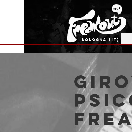
BOLOGNA (IT)
Giro
Psic
Fre