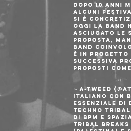
Dopo 10 anni m
alcuni festiva
si è concreti
oggi la band 
asciugato le 
proposta, man
band coinvol
È in progetto 
successiva pr
proposti come 
➣ A-Tweed (@a
italiano con b
essenziale di
techno tribale
di BPM e spazi
tribal breaks 