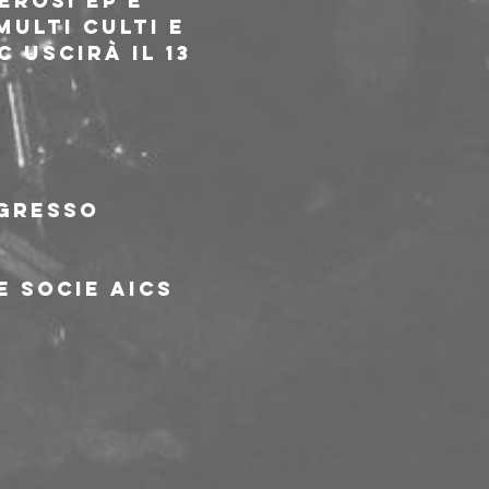
rosi EP e 
ulti Culti e 
 uscirà il 13 
ngresso
e socie AICS