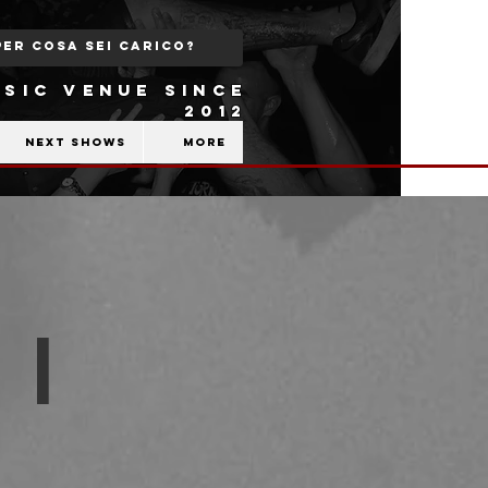
SIC VENUE SINCE
2012
Next shows
More
 |
b