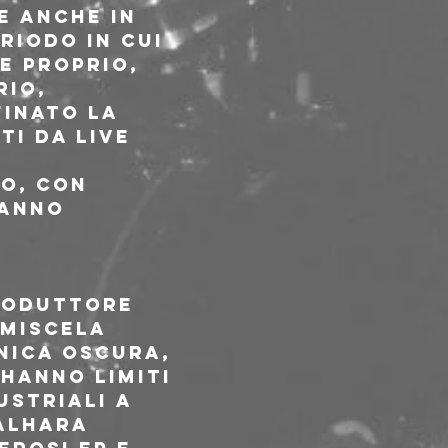
e anche in 
riodo in cui 
e proprio, 
io, 
inato la 
i da live 
o, con 
ranno 
roduttore 
 miscela 
nica oscura, 
hanno limiti 
ustriali a 
 Alhara 