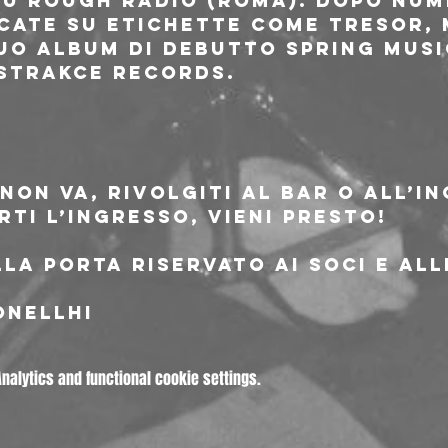
su Rough Radio (Roma). Dopo nume
cate su etichette come Tresor, M
suo album di debutto Spring Music
strakce Records.
non va, rivolgiti al bar o all’i
rti l’ingresso, vieni presto!
la porta riservato ai soci e all
onellhi
alytics and functional cookie settings.