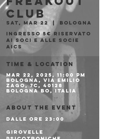
Freakout
Club
Sat, Mar 22
  |  
Bologna
Ingresso 5€ riservato
ai soci e alle socie
aics
Time & Location
Mar 22, 2025, 11:00 PM
Bologna, Via Emilio
Zago, 7c, 40128
Bologna BO, Italia
About the event
Dalle ore 23:00
GIROVELLE 
PSICOTRONICHE