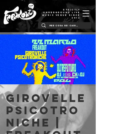
STRICTLY
UNDERGROUND LIVE
MUSIC VENUE SINCE
2012
Girovelle
Psicotro
niche |