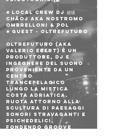
✺ local crew DJ 超级 
Chāoj aka Nostromo 
ombrelloni & Pol
✺ Guest - Oltrefuturo
Oltrefuturo (aka 
Valerio Ebert) è un 
produttore, DJ e 
ingegnere del suono 
proveniente da un 
centro 
trancepelagico 
lungo la mistica 
costa adriatica. 
Ruota attorno alla 
scultura di paesaggi 
sonori stravaganti e 
psichedelici, 
fondendo groove 
lenti con ritmi liberi 