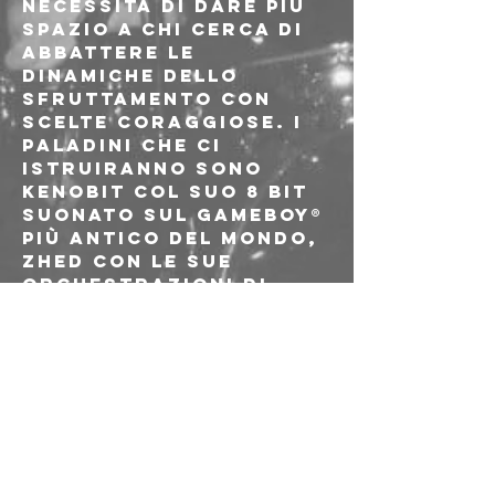
necessità di dare più 
spazio a chi cerca di 
abbattere le 
dinamiche dello 
sfruttamento con 
scelte coraggiose. I 
paladini che ci 
istruiranno sono 
Kenobit col suo 8 bit 
suonato sul Gameboy® 
più antico del mondo, 
Zhed con le sue 
orchestrazioni di 
rumori e melodie 
distorte, Kostja coi 
suoi raffinatissimi 
giri di chitarra su 
tappeti sonori 
ritmati. A seguire il 
dj set 
all'avanguardia di 
r.rngs dove 