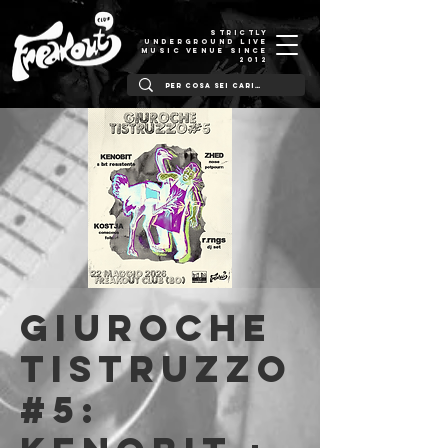
STRICTLY
UNDERGROUND LIVE
MUSIC VENUE SINCE
2012
giuroche
tistruzzo
#5: