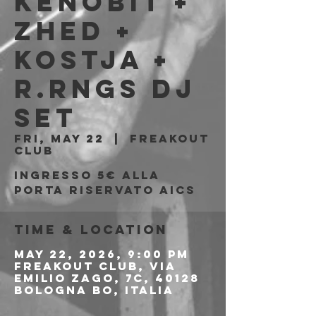
Kenobit +
Zhed +
Kostja +
r.rngs dj
set
Fri, May 22
  |  
Freakout
Club
Ingresso 5€ alla
porta riservato AICS
Time & Location
May 22, 2026, 9:00 PM
Freakout Club, Via
Emilio Zago, 7c, 40128
Bologna BO, Italia