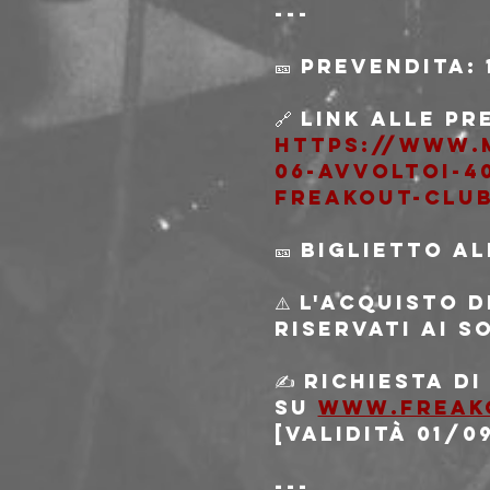
---
🎫 Prevendita: 
🔗 Link alle pr
https://www.
06-avvoltoi-4
freakout-clu
🎫 Biglietto a
⚠️ L'acquisto 
riservati ai s
✍️ Richiesta d
su 
www.freak
[validità 01/0
---