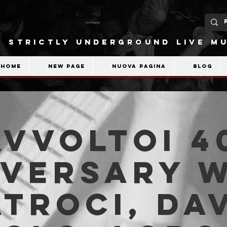
STRICTLY UNDERGROUND LIVE MU
Home
New Page
Nuova pagina
Blog
AVVOLTOI 4
iversary 
Atroci, Da