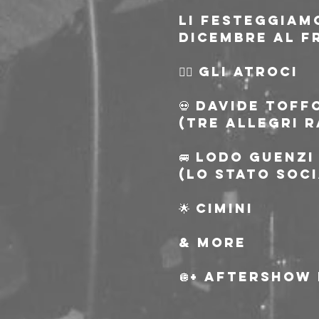
Li festeggiam
dicembre al Fr
🦹‍♂️ GLI ATROCI
💀 DAVIDE TOFF
(Tre Allegri 
🚐 LODO GUENZI
(Lo Stato Soci
🌟 CIMINI
& more
🪩+ AFTERSHOW