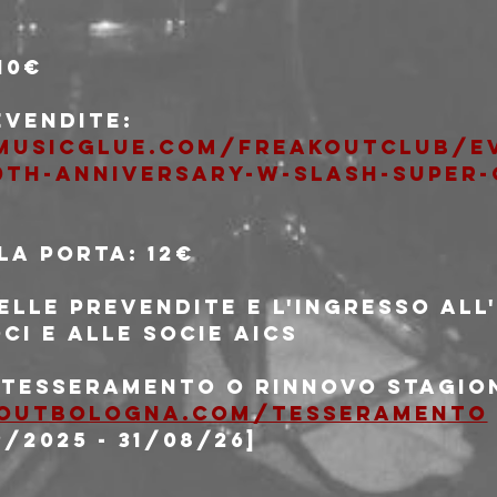
10€ 
evendite: 
musicglue.com/freakoutclub/ev
0th-anniversary-w-slash-super-
b
lla porta: 12€
delle prevendite e l'ingresso al
oci e alle socie AICS
i tesseramento o rinnovo stagio
outbologna.com/tesseramento
9/2025 - 31/08/26]