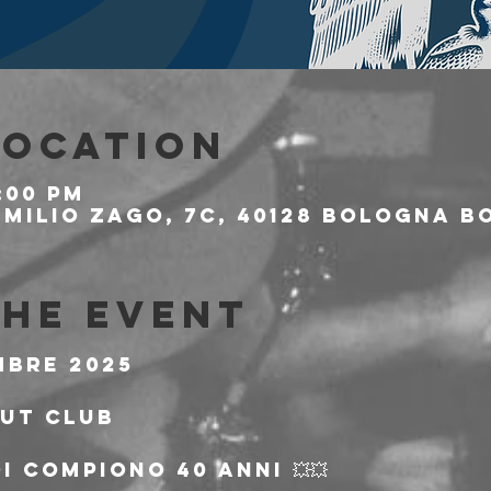
Location
:00 PM
milio Zago, 7c, 40128 Bologna BO
the event
mbre 2025
out Club
OI COMPIONO 40 ANNI 💥💥