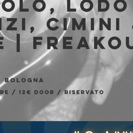
olo, Lodo
zi, Cimini
 | Freako
b
  
Bologna
re / 12€ door / riservato