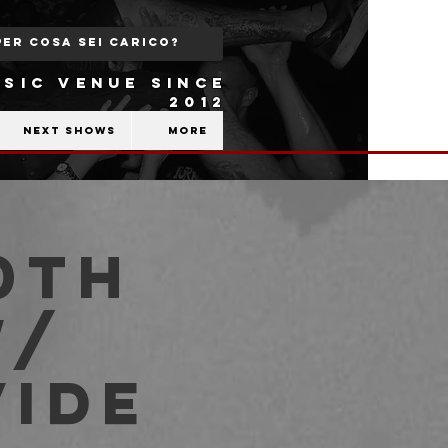
SIC VENUE SINCE
2012
Next shows
More
0th
w/
vide