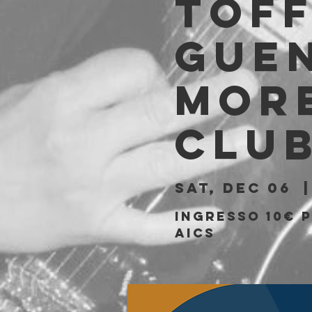
Toff
Guen
More
Clu
Sat, Dec 06
  |
Ingresso 10€ p
AICS