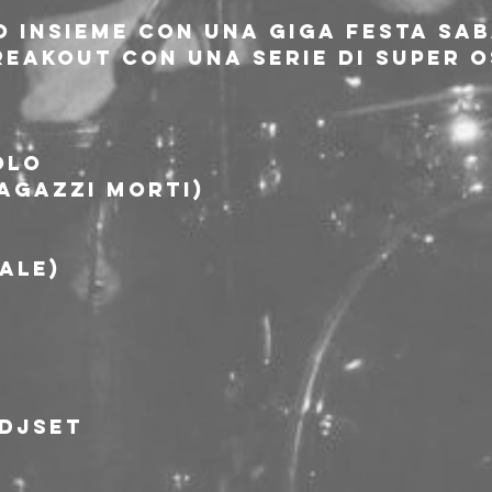
o insieme con una giga festa sab
eakout con una serie di super os
OLO
Ragazzi Morti)
ale)
 DJSET