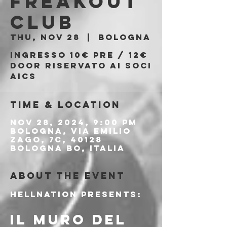
Freakout
Club
Thu, Nov 28
  |  
Bologna
Ingresso 10€ PRE / 12€
DOOR riservato ai soci
AICS
Time & Location
Nov 28, 2024, 9:00 PM
Bologna, Via Emilio
Zago, 7c, 40128
Bologna BO, Italia
About the event
HELLNATION PRESENTS:
IL MURO DEL 