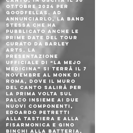
CANTO, in uscita il 30 
ottobre 2024 per 
Goodfellas. Ad 
annunciarlo, la band 
stessa che ha 
pubblicato anche le 
prime date del tour 
curato da Barley 
Arts. La 
presentazione 
ufficiale di “La Mejo 
Medicina” si terrà il 7 
novembre al Monk di 
Roma, dove Il Muro 
del Canto salirà per 
la prima volta sul 
palco insieme ai due 
nuovi componenti, 
Edoardo Petretti 
alla tastiera e alla 
fisarmonica e Gino 
Binchi alla batteria, 