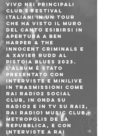
vivo nei principali 
club e festival 
italiani in un tour 
che ha visto Il Muro 
del Canto esibirsi in 
apertura a Ben 
Harper & The 
Innocent Criminals e 
a Xavier Rudd al 
Pistoia Blues 2023. 
L’album è stato 
presentato con 
interviste e minilive 
in trasmissioni come 
Rai Radio2 Social 
Club, in onda su 
Radio2 e in tv su Rai2, 
Rai Radio1 Music Club, 
Metropolis de La 
Repubblica, e con 
interviste a Rai 