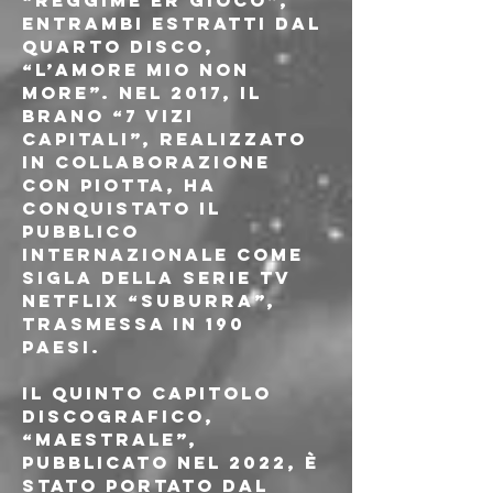
“Reggime er gioco”, 
entrambi estratti dal 
quarto disco, 
“L’Amore mio non 
more”. Nel 2017, il 
brano “7 Vizi 
Capitali”, realizzato 
in collaborazione 
con Piotta, ha 
conquistato il 
pubblico 
internazionale come 
sigla della serie TV 
Netflix “Suburra”, 
trasmessa in 190 
Paesi.
Il quinto capitolo 
discografico, 
“Maestrale”, 
pubblicato nel 2022, è 
stato portato dal 