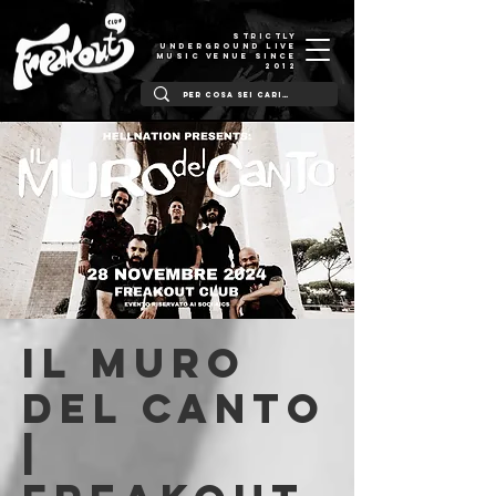
STRICTLY
UNDERGROUND LIVE
MUSIC VENUE SINCE
2012
Il Muro
Del Canto
|