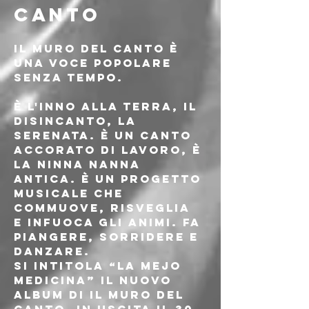
CANTO
Il Muro Del Canto è 
una voce popolare 
senza tempo.
È l'inno alla terra, il 
disincanto, la 
serenata. È un canto 
accorato di lavoro, è 
la ninna nanna 
antica. È un progetto 
musicale che 
commuove, risveglia 
e infuoca gli animi. Fa 
piangere, sorridere e 
danzare.
Si intitola “La Mejo 
Medicina” il nuovo 
album di IL MURO DEL 