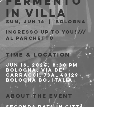
Fermento
in Villa
Sun, Jun 16
  |  
Bologna
Ingresso Up to You!///
al parchetto
Time & Location
Jun 16, 2024, 8:30 PM
Bologna, Via de'
Carracci, 73a, 40129
Bologna BO, Italia
About the event
Seconda data in città 
per Il Sogno del 
Marinaio, questa 
volta up to you!/// al 
parchetto.