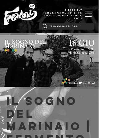
STRICTLY
UNDERGROUND LIVE
MUSIC VENUE SINCE
2012
Il Sogno
Del
Marinaio |