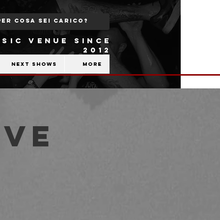
SIC VENUE SINCE
2012
Next shows
More
eve