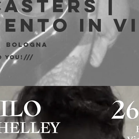
asters |
ento in V
|  
Bologna
 You!///