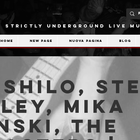
STRICTLY UNDERGROUND LIVE MU
Home
New Page
Nuova pagina
Blog
. Shilo, St
ley, Mika
nski, The