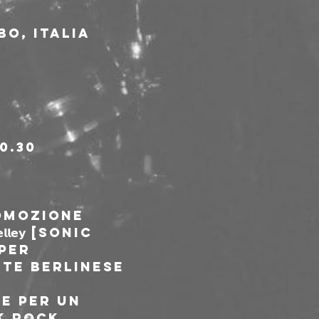
BO, Italia
.30

omozione 
𝗹𝗹𝗲𝘆 [Sonic 
per 
te berlinese 
e per un 
k rock, 