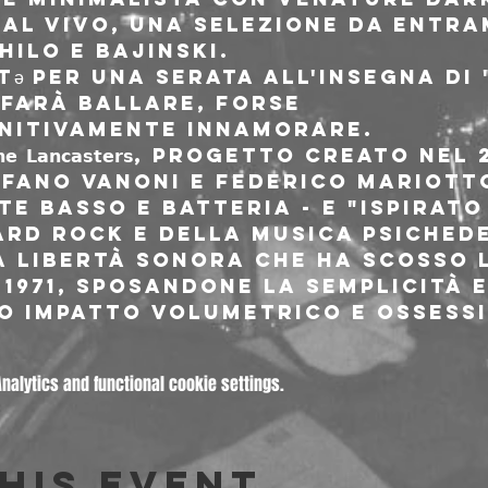
al vivo, una selezione da entram
hilo e Bajinski.
ə per una serata all'insegna di
farà ballare, forse

initivamente innamorare.
 𝗟𝗮𝗻𝗰𝗮𝘀𝘁𝗲𝗿𝘀, progetto creato n
efano Vanoni e Federico Mariotto
e basso e batteria - e "ispirato
ard rock e della musica psichede
a libertà sonora che ha scosso l
l 1971, sposandone la semplicità e
o impatto volumetrico e ossessi
alytics and functional cookie settings.
his event