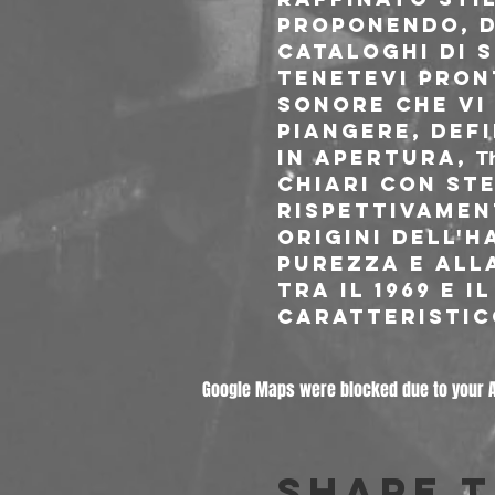
proponendo, d
cataloghi di S
Tenetevi pront
sonore che vi 
piangere, def
In apertura, 𝗧𝗵
Chiari con St
rispettivament
origini dell'h
purezza e all
tra il 1969 e i
caratteristic
Google Maps were blocked due to your An
Share t