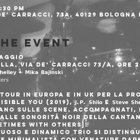
8:30 PM
e' Carracci, 73a, 40129 Bologna 
the event
aggio

lla, via de’ Carracci 73/a, ore 20
𝘦𝘳𝘴
tour in Europa e in UK per la pr
You (2019), 𝗝.𝗣. 𝗦𝗵𝗶𝗹𝗼 e 𝗦𝘁𝗲𝘃𝗲 𝗦𝗵𝗲
ano sulle scene, accompagnati, 
dalle sonorità noir della cantan
𝗸𝗶 [Sometimes With Others]!
uoso e dinamico trio si distingu
le minimalista con venature dar