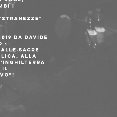
bi i 
 "stranezze" 
el 2019 da Davide 
 - 
 alle sacre 
lica, alla 
'Inghilterra 
 il 
vo"!