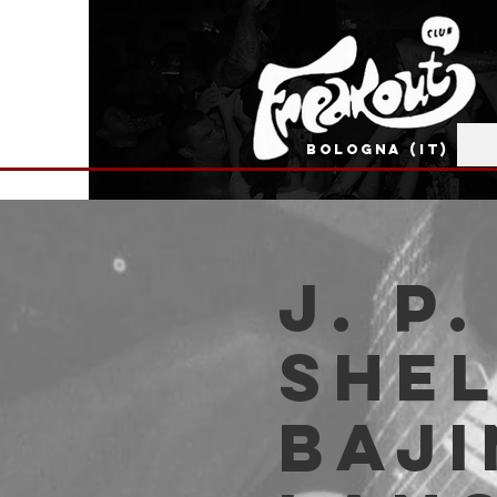
BOLOGNA (IT)
J. P
Shel
Baji