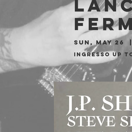
Lanc
Ferm
Sun, May 26
  
Ingresso Up to