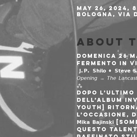
May 26, 2024, 
Bologna, Via d
About 
Domenica 26 m
Fermento in Vi
 𝗝.𝗣. 𝗦𝗵𝗶𝗹𝗼 + 𝗦𝘁𝗲𝘃𝗲 𝗦𝗵𝗲𝗹𝗹𝗲𝘆 + 𝗠𝗶𝗸𝗮 𝗕𝗮𝗷𝗶𝗻𝘀𝗸𝗶 

𝘖𝘱𝘦𝘯𝘪𝘯𝘨 → 𝘛𝘩𝘦 𝘓𝘢𝘯𝘤𝘢𝘴𝘵
⁂
Dopo l’ultimo 
dell’album Invisible 
Youth] ritorn
l’occasione, 
𝗠𝗶𝗸𝗮 𝗕𝗮𝗷𝗶𝗻
Questo talent
raffinato sti