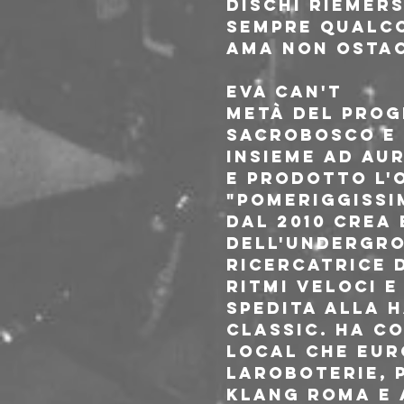
dischi riemer
sempre qualcos
ama non ostac
EVA CAN'T
Metà del prog
Sacrobosco e 
insieme ad Au
e prodotto l'
"Pomeriggissim
Dal 2010 crea
dell'undergro
ricercatrice d
ritmi veloci 
spedita alla 
classic. Ha co
local che eur
LaRoboterie, P
Klang Roma e 