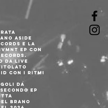
rata 
ano Aside 
cords e la 
MVMNT EP con 
Records.
 da live 
titolato 
id con i ritmi 
goli da 
 secondo EP 
etta 
del brano 
el 2024 