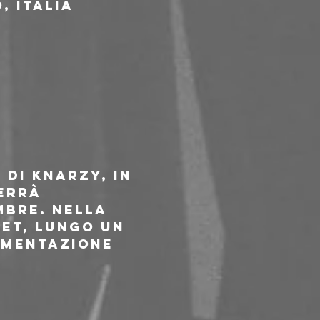
, Italia
di knarzy, in 
errà 
bre. Nella 
set, lungo un 
imentazione 