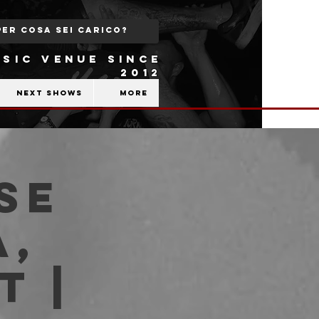
SIC VENUE SINCE
2012
Next shows
More
se
a,
t |