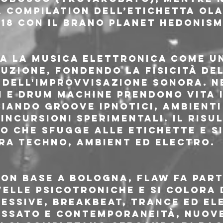
a compilation dell’etichetta ol
18 con il brano Planet Hedonism
a la musica elettronica come un
uzione, fondendo la fisicità del
dell'improvvisazione sonora. Nei
i e drum machine prendono vita 
ciando groove ipnotici, ambienti
 incursioni sperimentali. Il risu
o che sfugge alle etichette e s
ra techno, ambient ed electro.
on base a Bologna, Flaw fa part
velle Psicotroniche e si colora 
essive, breakbeat, trance ed el
assato e contemporaneità, nuove