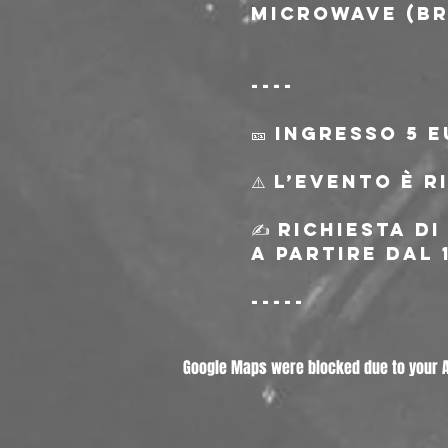
Microwave (Br
----
🎫 Ingresso 5 
⚠️ L’evento è 
✍️ Richiesta d
a partire dal 
-----
Google Maps were blocked due to your An