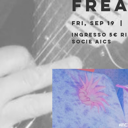
Fre
Fri, Sep 19
  | 
Ingresso 5€ ri
socie AICS