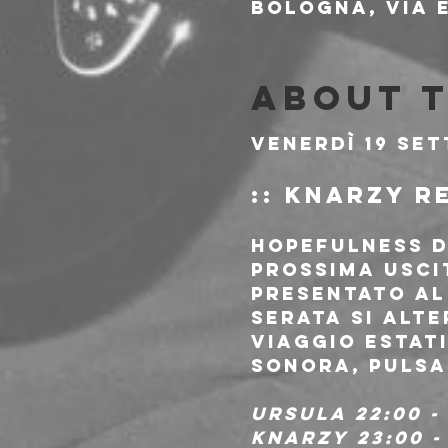
Bologna, Via E
About 
Venerdì 19 se
:: knarzy R
Hopefulness D
prossima usci
presentato al
serata si alte
viaggio estat
sonora, pulsa
Ursula 22:00 - 
knarzy 23:00 -