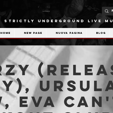
STRICTLY UNDERGROUND LIVE MU
Home
New Page
Nuova pagina
Blog
zy (relea
y), Ursul
, Eva Can'