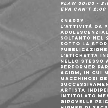
Flaw 00:00 - 2:
Eva Can't 2:00 
KNARZY
L’attività da 
adolescenzial
soltanto nel 
sotto la stor
pubblicazione
l’etichetta i
Nello stesso 
performer par
ACIDM, in cui 
macchinosi de
Successivamen
artista indipe
intitolato Me
Girovelle Psi
Higher di Sac