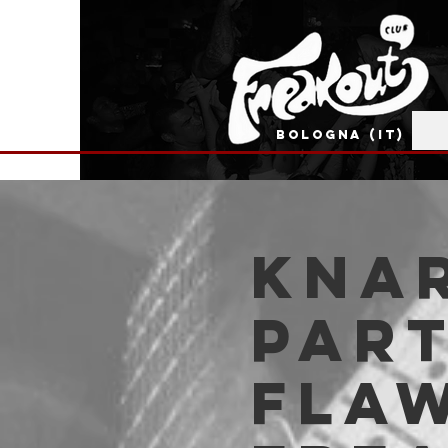
BOLOGNA (IT)
knar
part
Flaw