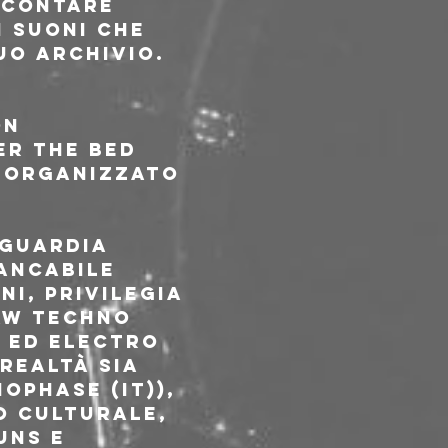
ccontare 
i suoni che 
uo archivio.
n 
r The Bed 
a organizzato 
aguardia 
ancabile 
i, privilegia 
aw techno  
 ed electro 
realtà sia 
phase (IT)), 
o Culturale, 
uns e 