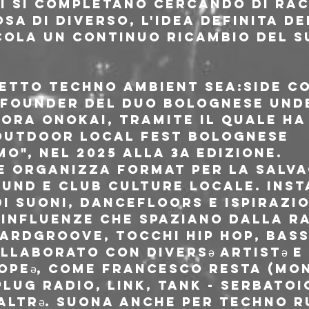
si si completano cercando di ra
a di diverso, l'idea definita de
ola un continuo ricambio del s
etto techno ambient sea:side co
founder del duo bolognese Unde
rora Onokai, tramite il quale h
outdoor local fest bolognese 
o", nel 2025 alla 3a edizione.
 e organizza format per la salv
und e club culture locale. Inst
i suoni, dancefloors e ispirazion
e influenze che spaziano dalla r
hardgroove, tocchi hip hop, bass
llaborato con diversə artistə e 
opeə, come Francesco Resta (Mono
lug Radio, Link, Tank - Serbatoi
altrə. Suona anche per Techno R