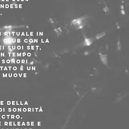
andese 
.
 rituale in 
 club con la 
 suoi set, 
in tempo 
 sonori 
ltato è un 
i muove 
e della 
di sonorità 
ectro.
 release e 