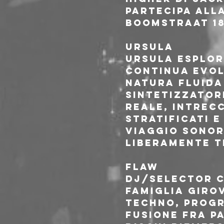
partecipa all
Boomstraat 18
URSULA
Ursula esplor
continua evol
natura fluida 
sintetizzator
reale, intrec
stratificati e
viaggio sonor
liberamente t
FLAW
Dj/Selector c
famiglia Giro
techno, progr
Fusione fra p