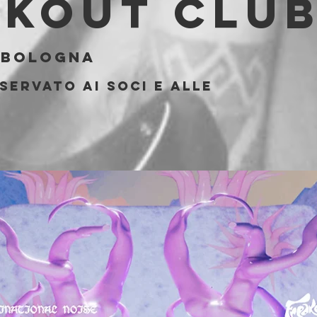
akout Clu
 
Bologna
servato ai soci e alle