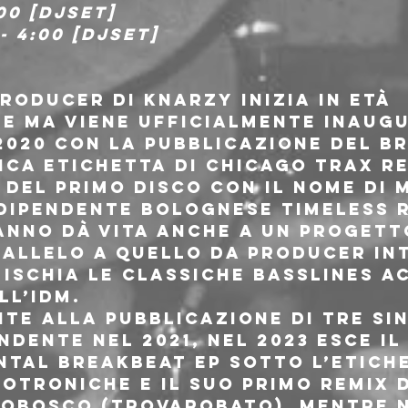
00 [djset]
- 4:00 [djset]
producer di knarzy inizia in età 
e ma viene ufficialmente inaugu
2020 con la pubblicazione del br
ica etichetta di Chicago Trax Re
 del primo disco con il nome di 
ndipendente bolognese Timeless 
anno dà vita anche a un progetto
allelo a quello da producer in
mischia le classiche basslines ac
ll’IDM.
te alla pubblicazione di tre sin
ndente nel 2021, nel 2023 esce il
ntal Breakbeat EP sotto l’etich
cotroniche e il suo primo remix 
robosco (Trovarobato), mentre n