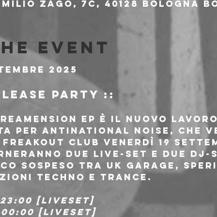
milio Zago, 7c, 40128 Bologna BO
the event
ttembre 2025
elease Party ::
reamension EP è il nuovo lavoro 
ta per Antinational Noise, che v
 Freakout Club venerdì 19 settem
rneranno due live-set e due dj-
ico sospeso tra Uk Garage, sper
zioni techno e trance.
23:00 [liveset]
 00:00 [liveset]