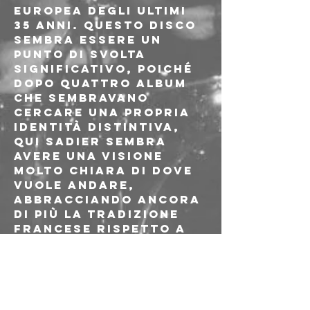
europea degli ultimi 
35 anni. Questo disco 
sembra essere un 
punto di svolta 
significativo, poiché 
dopo quattro album 
che sembravano 
cercare una propria 
identità distintiva, 
qui Sadier sembra 
avere una visione 
molto chiara di dove 
vuole andare, 
abbracciando ancora 
di più la tradizione 
francese rispetto a 
quanto abbia mai 
fatto con gli 
Stereolab o da sola. 
Realizzato con la 
partecipazione 