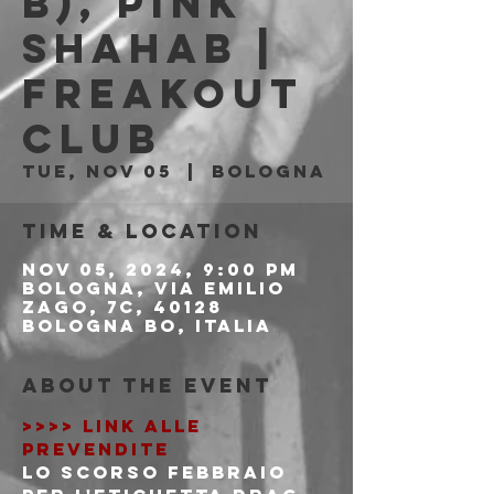
b), Pink
Shahab |
Freakout
Club
Tue, Nov 05
  |  
Bologna
Time & Location
Nov 05, 2024, 9:00 PM
Bologna, Via Emilio
Zago, 7c, 40128
Bologna BO, Italia
About the event
>>>> LINK ALLE 
PREVENDITE
Lo scorso Febbraio 