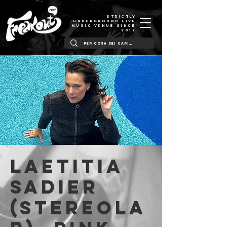
STRICTLY
UNDERGROUND LIVE
MUSIC VENUE SINCE
2012
Laetitia
Sadier
(stereola