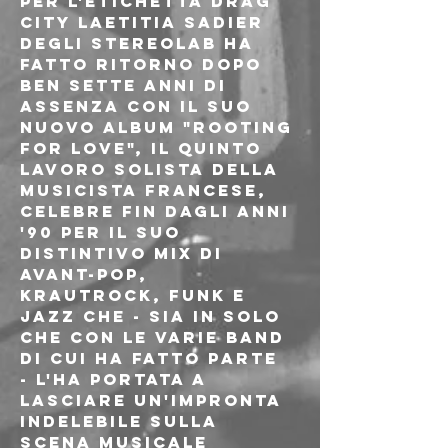
per l'etichetta Drag 
City Laetitia Sadier 
degli Stereolab ha 
fatto ritorno dopo 
ben sette anni di 
assenza con il suo 
nuovo album "Rooting 
For Love", il quinto 
lavoro solista della 
musicista francese, 
celebre fin dagli anni 
'90 per il suo 
distintivo mix di 
Avant-Pop, 
Krautrock, Funk e 
Jazz che - sia in solo 
che con le varie band 
di cui ha fatto parte 
- l'ha portata a 
lasciare un'impronta 
indelebile sulla 
scena musicale 