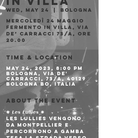
in Villa
Wed, May 24
  |  
Bologna
Mercoledì 24 maggio
Fermento in Villa, via
de’ Carracci 73/a, ore
20.00
Time & Location
May 24, 2023, 8:00 PM
Bologna, Via de'
Carracci, 73/A, 40129
Bologna BO, Italia
About the event
✺ 𝙇𝙚𝙨 𝙇𝙪𝙡𝙡𝙞𝙚𝙨 ✺
Les Lullies vengono 
da Montpellier e 
percorrono a gamba 
tesa la strada verso 