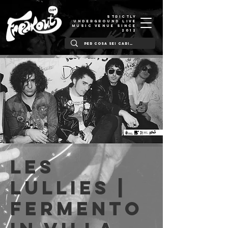
STRICTLY
UNDERGROUND LIVE
MUSIC VENUE SINCE
2012
Les
Lullies |
Fermento