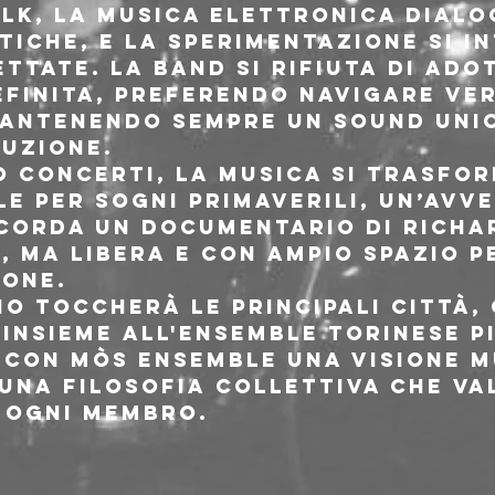
olk, la musica elettronica dialo
iche, e la sperimentazione si i
ttate. La band si rifiuta di ado
finita, preferendo navigare ver
mantenendo sempre un sound unic
uzione.
o concerti, la musica si trasfor
le per sogni primaverili, un’avv
corda un documentario di Richa
 ma libera e con ampio spazio p
ione.
no toccherà le principali città,
 insieme all'ensemble torinese P
 con Mòs Ensemble una visione m
una filosofia collettiva che val
 ogni membro.