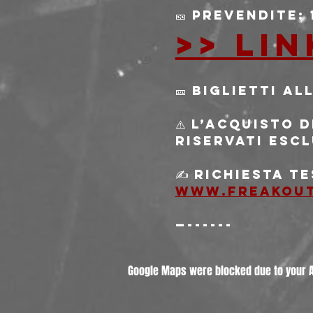
🎫 Prevendite:
>> Li
🎫 Biglietti al
⚠️ L’acquisto 
riservati escl
✍️ Richiesta 
www.freakou
—------
Google Maps were blocked due to your An