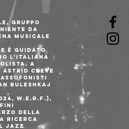
le, gruppo 
niente da 
ena musicale 
e è guidato 
o l’italiana 
olista. A 
 Astrid Creve 
sassofonisti 
an Buleshkaj 
4, W.E.R.F.), 
fini 
terzo della 
a ricerca 
l jazz 