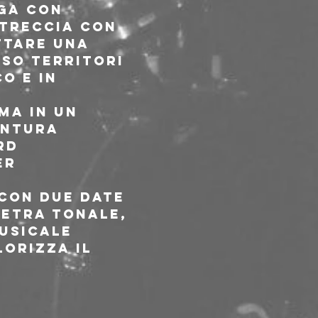
ga con 
ntreccia con 
ttare una 
so territori 
o e in 
ma in un 
entura 
rd 
er 
 con due date 
ietra Tonale, 
usicale 
orizza il 