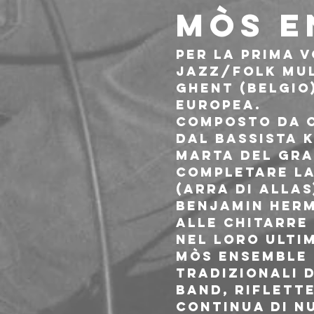
MÒS E
Per la prima v
jazz/folk mul
Ghent (Belgio
europea. 
Composto da o
dal bassista K
Marta Del Gran
completare la
(Arra di Allas
Benjamin Herm
alle chitarre
Nel loro ultim
Mòs Ensemble c
tradizionali d
band, riflette
continua di n