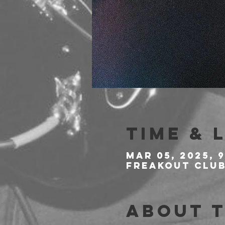
Time & 
Mar 05, 2025, 
Freakout Club,
About 