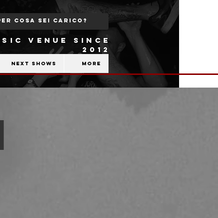
SIC VENUE SINCE
2012
Next shows
More
|
b