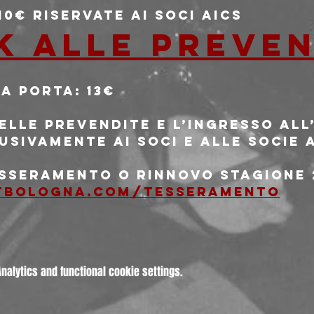
 10€ riservate ai soci AICS
nk alle preve
la porta: 13€
delle prevendite e l’ingresso al
usivamente ai soci e alle socie 
tesseramento o rinnovo stagione 
tbologna.com/tesseramento
alytics and functional cookie settings.