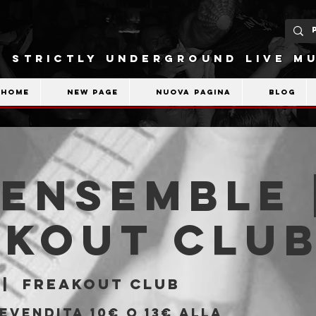
STRICTLY UNDERGROUND LIVE MU
Home
New Page
Nuova pagina
Blog
Ensemble 
akout Clu
 |  
Freakout Club
evendita 10€ o 13€ alla