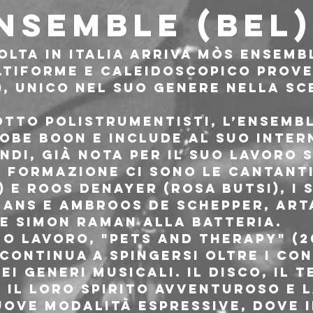
NSEMBLE (BEL)
olta in Italia arriva Mòs Ensemb
tiforme e caleidoscopico prove
), unico nel suo genere nella sc
tto polistrumentisti, l’ensembl
obe Boon e include al suo intern
di, già nota per il suo lavoro s
 formazione ci sono le cantanti
) e Roos Denayer (Rosa Butsi), i 
ans e Ambroos De Schepper, Art
 e Simon Raman alla batteria.
o lavoro, "Pets and Therapy" (202
ontinua a spingersi oltre i con
ei generi musicali. Il disco, il 
 il loro spirito avventuroso e l
uove modalità espressive, dove i