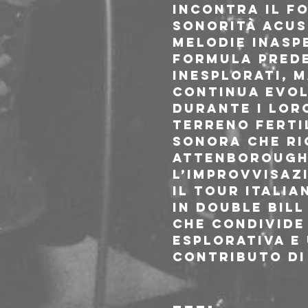
incontra il f
sonorità acust
melodie inaspe
formula prede
inesplorati, 
continua evol
Durante i lor
terreno ferti
sonora che ri
Attenborough,
l’improvvisaz
Il tour italia
in double bill
che condivide
esplorativa e 
contributo di
———-