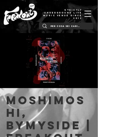
STRICTLY
UNDERGROUND LIVE
MUSIC VENUE SINCE
2012
Moshimos
hi,
Bymyside |