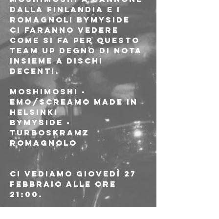
dalla Finlandia e i 
romagnoli BYMYSIDE 
ci faranno vedere 
come si fa per questo 
team up degno di nota 
insieme a Dischi 
Decenti.
MOSHIMOSHI - 
emo/screamo made in 
Helsinki
BYMYSIDE - 
turboskramz 
romagnolo
Ci vediamo giovedì 27 
febbraio alle ore 
21:00.
Ingresso a 7€ 