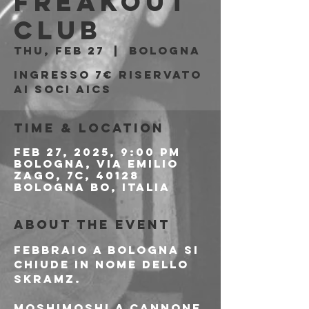
Freakout
Club
Thu, Feb 27
  |  
Bologna
Ingresso 7€ riservato
ai soci AICS
Time & Location
Feb 27, 2025, 9:00 PM
Bologna, Via Emilio
Zago, 7c, 40128
Bologna BO, Italia
About the event
Febbraio a Bologna si 
chiude in nome dello 
skramz.
MOSHIMOSHI a cannone 