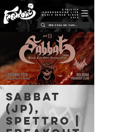
STRICTLY
UNDERGROUND LIVE
MUSIC VENUE SINCE
2012
Sabbat
(JP),
Spettro |