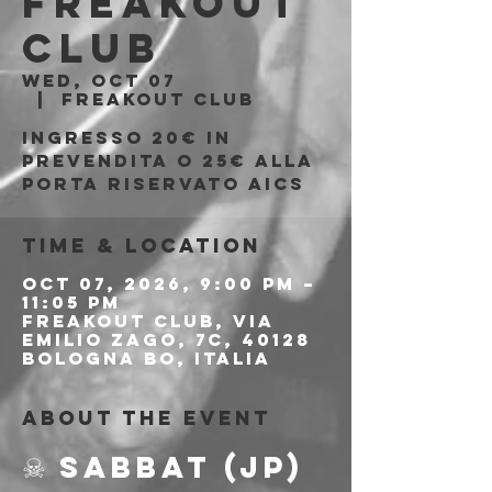
Freakout
Club
Wed, Oct 07
  |  
Freakout Club
Ingresso 20€ in
prevendita o 25€ alla
porta riservato AICS
Time & Location
Oct 07, 2026, 9:00 PM –
11:05 PM
Freakout Club, Via
Emilio Zago, 7c, 40128
Bologna BO, Italia
About the event
☠ SABBAT (JP)