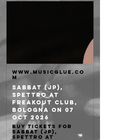
www.musicglue.co
m
Sabbat (JP),
Spettro at
freakout club,
Bologna on 07
Oct 2026
Buy tickets for
Sabbat (JP),
Spettro at