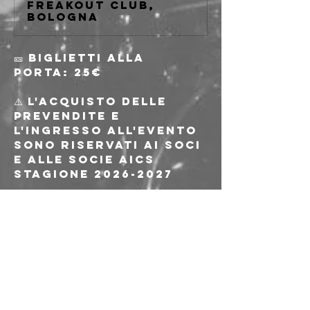
freakout club,
Bologna
🎫 Biglietti alla 
porta: 25€
⚠️ L'acquisto delle 
prevendite e 
l'ingresso all'evento 
sono riservati ai soci 
e alle socie AICS 
stagione 2026-2027
⚠️ Il tesseramento per 
questo evento sarà 
disponibile dal 1 
Settembre 2026