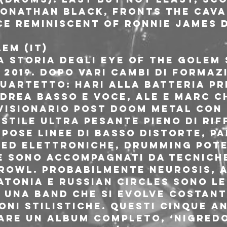
Jonathan Black, fronts the cava
ce reminiscent of Ronnie James 
EM (IT)
a storia degli Eye Of The Golem 
 2019. Dopo vari cambi di formaz
quartetto: Hari alla batteria pr
ndrea basso e voce, Ale e Marc c
visionario post doom metal con 
stile ultra pesante pieno di rif
pose linee di basso distorte, pa
 ed elettroniche, drumming pote
e sono accompagnati da tecniche 
rowl. Probabilmente Neurosis, 
atonia e Russian Circles sono le
di una band che si evolve costan
oni stilistiche. Questi cinque a
are un album completo, ‘Nigredo’