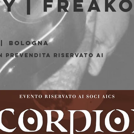
y | Freak
b
 |  
Bologna
n prevendita riservato ai