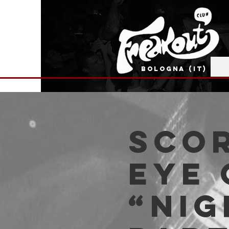
BOLOGNA (IT)
Scor
Eye 
“Nig