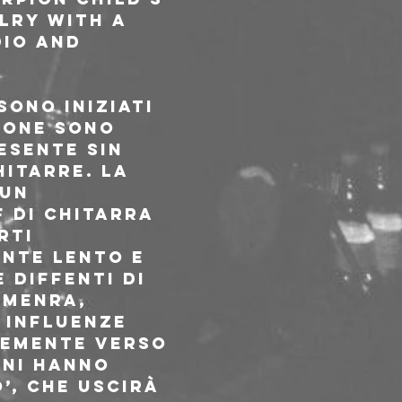
lry with a 
Dio and 
sono iniziati 
ione sono 
esente sin 
hitarre. La 
un 
f di chitarra 
rti 
nte lento e 
diffenti di 
Amenra, 
 influenze 
temente verso 
nni hanno 
, che uscirà 