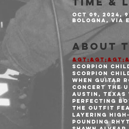
Time & 
Oct 09, 2024, 
Bologna, Via E
About 
&gt;&gt;&gt;&
SCORPION CHILD
Scorpion Chil
when guitar r
concert the ul
Austin, Texas
perfecting bo
The outfit fe
layering high
pounding rhyt
Shawn Alvear 