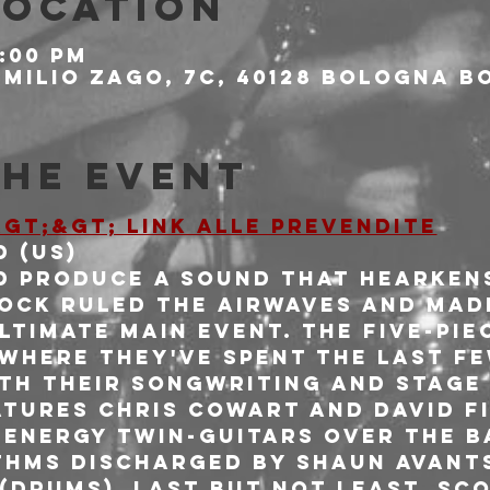
Location
9:00 PM
milio Zago, 7c, 40128 Bologna BO
the event
gt;&gt; LINK ALLE PREVENDITE
 (US)
d produce a sound that hearken
ock ruled the airwaves and made
timate main event. The five-pie
 where they've spent the last fe
th their songwriting and stage 
atures Chris Cowart and David F
-energy twin-guitars over the b
hms discharged by Shaun Avants
(drums). Last but not least, Sco