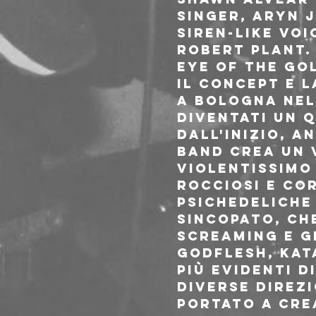
singer, Aryn 
siren-like voi
Robert Plant.
EYE OF THE GOL
Il concept e l
a Bologna nel
diventati un 
dall'inizio, A
band crea un 
violentissimo 
rocciosi e cor
psichedeliche
sincopato, ch
screaming e g
Godflesh, Kat
più evidenti 
diverse direzi
portato a cre