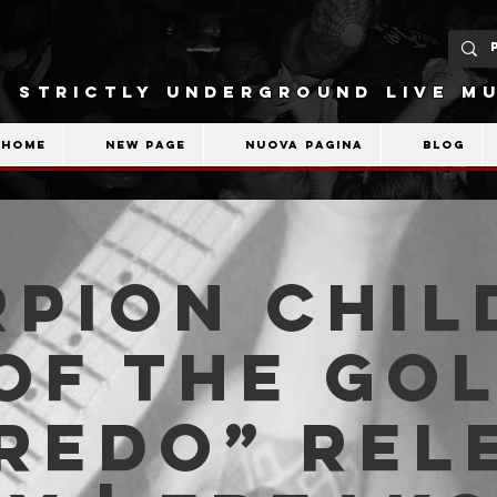
STRICTLY UNDERGROUND LIVE MU
Home
New Page
Nuova pagina
Blog
pion Chil
Of The Go
redo” Rel