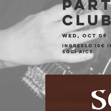
Part
Clu
Wed, Oct 09
 
Ingresso 10€ i
soci aics