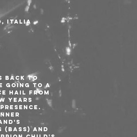
, Italia
s back to 
 going to a 
ce hail from 
w years 
presence. 
inner 
and's 
 (bass) and 
rpion Child's 