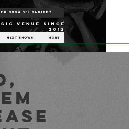
SIC VENUE SINCE
2012
Next shows
More
d,
lem
ease