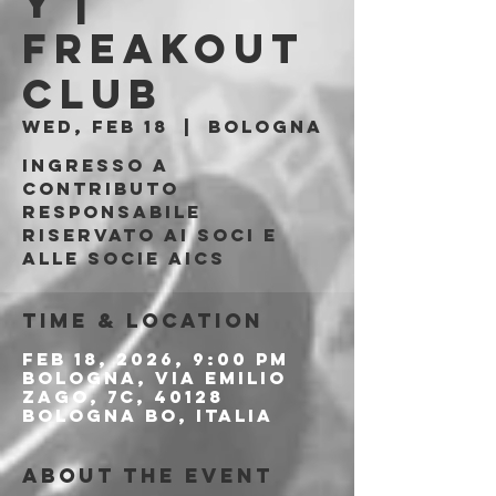
y |
Freakout
Club
Wed, Feb 18
  |  
Bologna
Ingresso a
contributo
responsabile
riservato ai soci e
alle socie AICS
Time & Location
Feb 18, 2026, 9:00 PM
Bologna, Via Emilio
Zago, 7c, 40128
Bologna BO, Italia
About the event