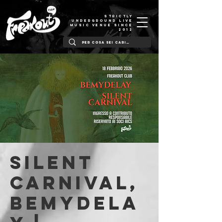
STRICTLY
UNDERGROUND LIVE
MUSIC VENUE SINCE
2012
Silent
Carnival,
BeMyDela