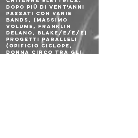
chitarra elettrica.
Dopo più di vent'anni 
passati con varie 
bands, (Massimo 
Volume, Franklin 
Delano, Blake/e/e/e) 
progetti paralleli 
(Opificio Ciclope, 
Donna Circo tra gli 
altri), centinaia di 
date tra Italia, 
Europa e Stati Uniti, 
la musicista e 
cantante Marcella 
Riccardi aka 
Bemydelay, fa il suo 
debutto in solo nel 
2011, con l'album "To 
the other side", che 
riscontra una buona 
risposta negli 
ambienti 