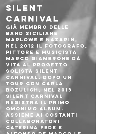
SILENT 
CARNIVAL
Già membro delle 
band siciliane 
Marlowe e Nazarin, 
nel 2012 il fotografo, 
pittore e musicista 
Marco Giambrone dà 
vita al progetto 
solista Silent 
Carnival. Dopo un 
tour con Carla 
Bozulich, nel 2013 
Silent Carnival 
registra il primo 
omonimo album. 
Assieme ai costanti 
collaboratori 
Caterina Fede e 
Alfonso De Marco le 