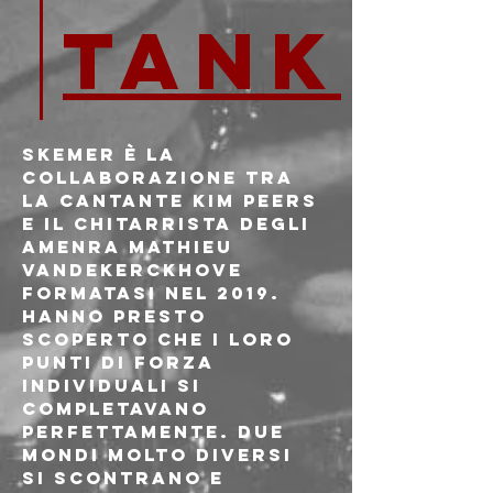
TANK
SKEMER 
è la 
collaborazione tra 
la cantante Kim Peers 
e il chitarrista degli 
AMENRA Mathieu 
Vandekerckhove 
formatasi nel 2019. 
Hanno presto 
scoperto che i loro 
punti di forza 
individuali si 
completavano 
perfettamente. Due 
mondi molto diversi 
si scontrano e 