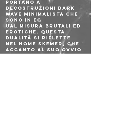
portano a 
decostruzioni dark 
wave minimalista che 
sono in eg
ual misura brutali ed 
erotiche. Questa 
dualità si riflette 
nel nome Skemer, che 
accanto al suo ovvio 
significato inglese di 
"intrigante" sta 
anche per 
"crepuscolo" nella 
lingua madre di 
Mathieu, il fiammingo 
occidentale. La band 
ha registrato il suo 
album di debutto 
solo pochi mesi dopo 
essersi incontrati e 
questo senso di 