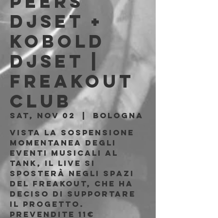
Peers
djset +
Kobold
djset |
Freakout
Club
Sat, Nov 02
  |  
Bologna
Vista la sospensione
momentanea degli
eventi musicali al
TANK, il live si
sposterà negli spazi
del Freakout, che ha
deciso di supportare
il progetto.
Prevendite 11€