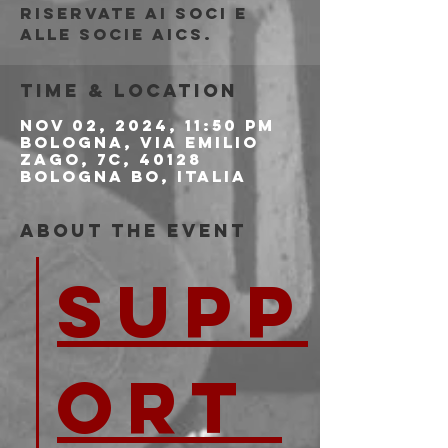
riservate ai soci e
alle socie AICS.
Time & Location
Nov 02, 2024, 11:50 PM
Bologna, Via Emilio
Zago, 7c, 40128
Bologna BO, Italia
About the event
SUPP
ORT 