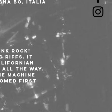
gna BO, Italia
unk rock! 
 riffs. It 
alifornian 
 all the way. 
he machine 
comed first 