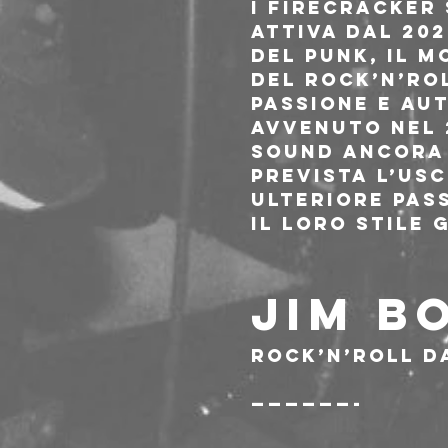
I Firecracker
attiva dal 202
del punk, il 
del rock’n’ro
passione e au
avvenuto nel 
sound ancora 
prevista l’usc
ulteriore pas
il loro stile 
JIM BO
Rock’n’roll d
——————-