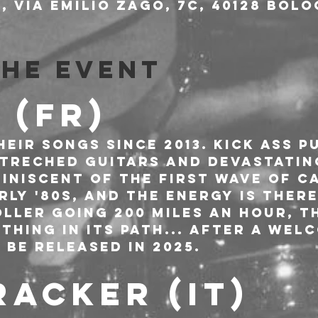
 Via Emilio Zago, 7c, 40128 Bolo
the event
 (FR)
eir songs since 2013. Kick ass p
treched guitars and devastating
iniscent of the first wave of C
rly '80s, and the energy is there
oller going 200 miles an hour, t
hing in its path... After a wel
l be released in 2025.
RACKER (IT)