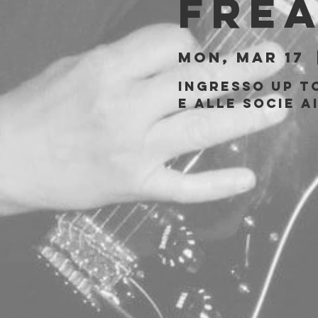
Fre
Mon, Mar 17
  
Ingresso Up to
e alle socie a