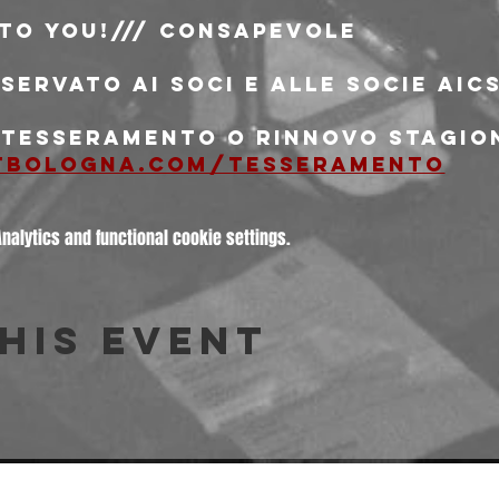
 to You!/// consapevole
riservato ai soci e alle socie AIC
i tesseramento o rinnovo stagion
tbologna.com/tesseramento
alytics and functional cookie settings.
his event
© 2026 Freakout Club - Ass. Cult. Ruggin