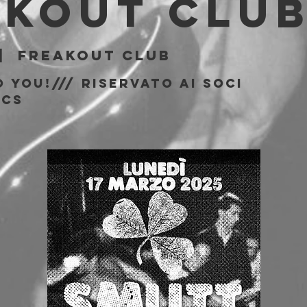
akout Clu
|  
Freakout Club
 You!/// riservato ai soci
ics