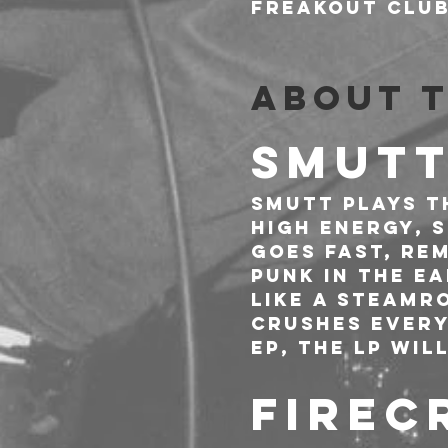
Freakout Club,
About 
SMUTT
SMUTT plays th
High energy, s
goes fast, rem
punk in the ea
Like a steamr
crushes everyt
EP, the LP wil
FIREC