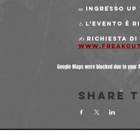
🎫 Ingresso Up
⚠️ L’evento è 
✍️ Richiesta d
www.freakou
Google Maps were blocked due to your An
Share t