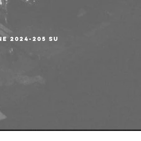
S
e 2024-205 su 
e