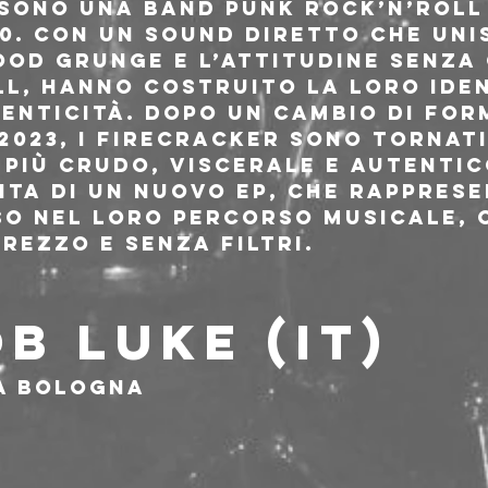
 sono una band punk rock’n’roll
0. Con un sound diretto che uni
mood grunge e l’attitudine senza
ll, hanno costruito la loro iden
tenticità. Dopo un cambio di for
2023, i Firecracker sono tornati
più crudo, viscerale e autentico
ita di un nuovo EP, che rapprese
so nel loro percorso musicale,
grezzo e senza filtri.
B LUKE (IT)
a Bologna