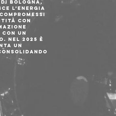
 di Bologna, 
sce l’energia 
 compromessi 
tità con 
mazione 
 con un 
. Nel 2025 è 
nta un 
 consolidando 