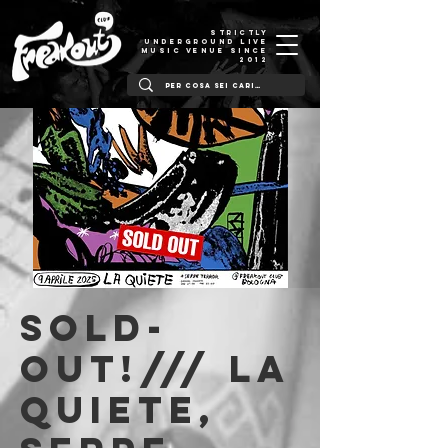
STRICTLY
UNDERGROUND LIVE
MUSIC VENUE SINCE
2012
SOLD-
OUT!/// La
Quiete,