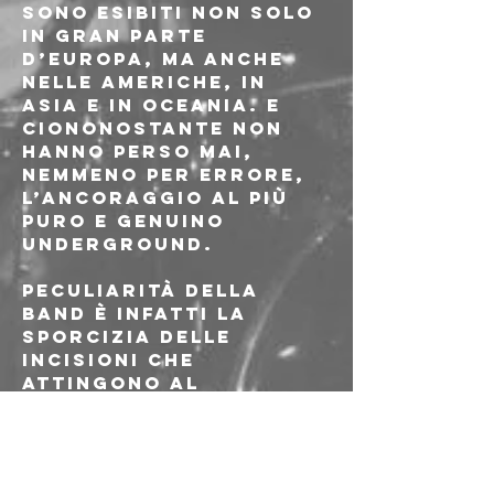
sono esibiti non solo 
in gran parte 
d’Europa, ma anche 
nelle Americhe, in 
Asia e in Oceania. E 
ciononostante non 
hanno perso mai, 
nemmeno per errore, 
l’ancoraggio al più 
puro e genuino 
underground.
Peculiarità della 
band è infatti la 
sporcizia delle 
incisioni che 
attingono al 
grindcore e allo 
stesso emo-violence.
Dopo un lungo 