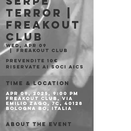
Serpe
Terror |
Freakout
Club
Wed, Apr 09
  |  
Freakout Club
Prevendite 10€
riservate ai soci AICS
Time & Location
Apr 09, 2025, 9:00 PM
Freakout Club, Via
Emilio Zago, 7c, 40128
Bologna BO, Italia
About the event