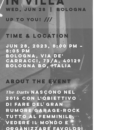
in Villa
Wed, Jun 28
  |  
Bologna
Up to You! ///
Time & Location
Jun 28, 2023, 8:00 PM –
8:05 PM
Bologna, Via de'
Carracci, 73/A, 40129
Bologna BO, Italia
About the event
𝙏𝙝𝙚 𝘿𝙖𝙧𝙩𝙨 nascono nel 
2016 con l'obiettivo 
di fare del gran 
rumore garage-rock 
tutto al femminile, 
vedere il mondo e 
organizzare favolosi 