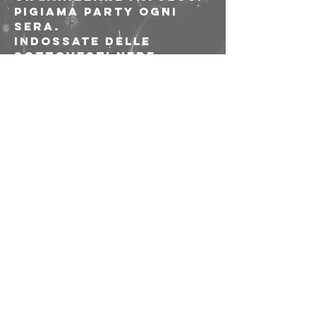
pigiama party ogni 
sera.
Indossate delle 
sottovesti nere 
vintage, tolte le 
scarpe e imbracciati 
gli strumenti, il 
quartetto continua, 
ancora oggi, la sua 
avventura sui palchi 
di ogni dove.
Share this event