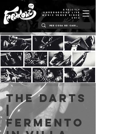
STRICTLY
UNDERGROUND LIVE
MUSIC VENUE SINCE
2012
The Darts
|
Fermento