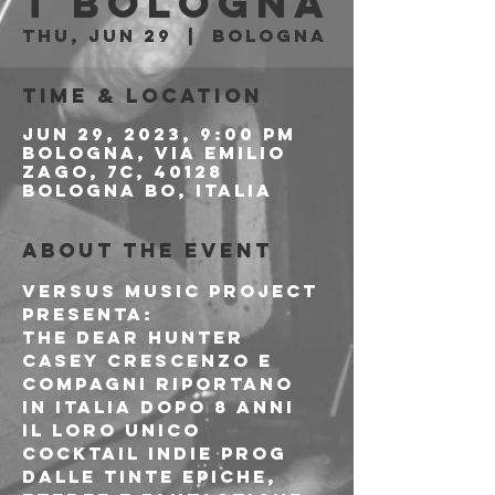
t Bologna
Thu, Jun 29
  |  
Bologna
Time & Location
Jun 29, 2023, 9:00 PM
Bologna, Via Emilio
Zago, 7c, 40128
Bologna BO, Italia
About the event
Versus Music Project 
presenta:
THE DEAR HUNTER
Casey Crescenzo e 
compagni riportano 
in Italia dopo 8 anni 
il loro unico 
cocktail indie prog 
dalle tinte epiche, 