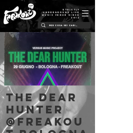
STRICTLY
UNDERGROUND LIVE
MUSIC VENUE SINCE
2012
THE DEAR
HUNTER
@Freakou