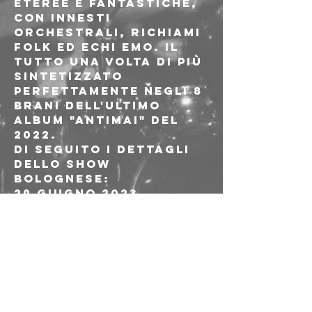
eteree e fantastiche, 
con innesti 
orchestrali, richiami 
folk ed echi emo. Il 
tutto una volta di più 
sintetizzato 
perfettamente negli 8 
brani dell'ultimo 
album "Antimai" del 
2022.
Di seguito i dettagli 
dello show 
Bolognese:
29 Giugno 2023

Bologna - Freakout
Via Emilio Zago, 7c
THE DEAR HUNTER (USA 
- Cave & Canary 
Goods)

+guest TBA
Apertura porte: 21.00

>>>>>>>>>>>>>>>>>>>>
PR