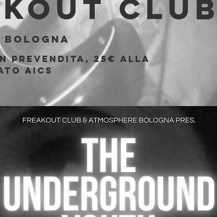
akout Clu
  
Bologna
n prevendita, 25€ alla
ato AICS