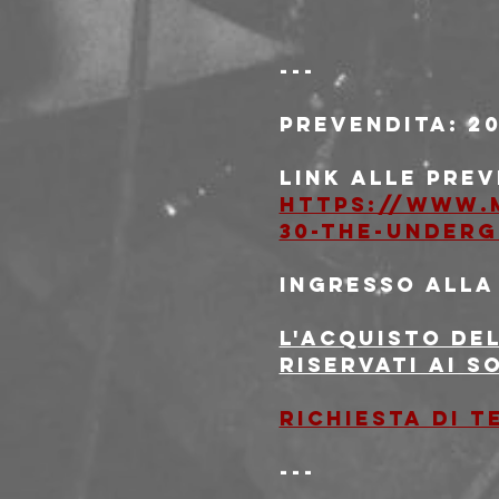
---
Prevendita
: 2
Link alle pre
https://www.
30-the-under
Ingresso alla
L'acquisto del
riservati ai s
Richiesta di 
---