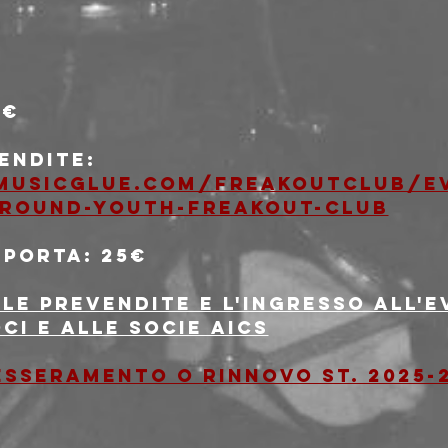
0€
vendite
: 
musicglue.com/freakoutclub/ev
ground-youth-freakout-club
 porta
: 25€
le prevendite e l'ingresso all'
oci e alle socie AICS
tesseramento o rinnovo st. 2025-