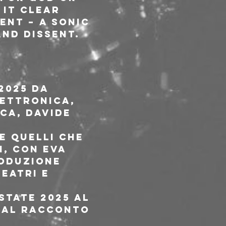
 it clear 
ent – a sonic 
nd dissent.
2025 da 
lettronica, 
ca, Davide 
e Quelli che 
, con Eva 
oduzione 
eatri e 
state 2025 al 
 al racconto 