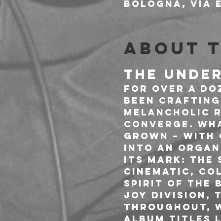
Bologna, Via E
About 
THE UNDE
For over a do
been crafting
melancholic r
converge. Wha
grown – with 
into an organ
its mark: the
cinematic, col
spirit of the 
Joy Division,
throughout, w
Album titles 