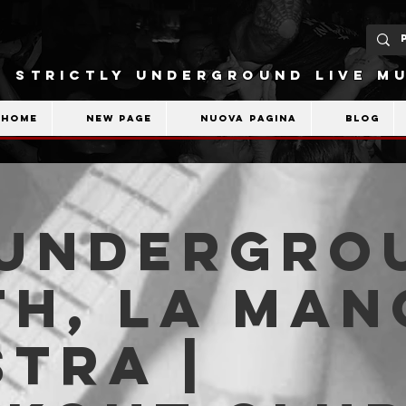
STRICTLY UNDERGROUND LIVE MU
Home
New Page
Nuova pagina
Blog
 Undergro
h, La Man
stra |