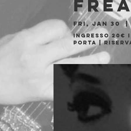
Fre
Fri, Jan 30
  |
Ingresso 20€ i
porta | Riserv