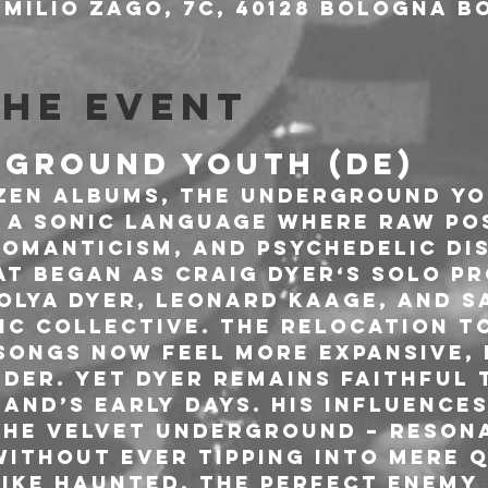
milio Zago, 7c, 40128 Bologna BO
the event
RGROUND YOUTH (DE)
zen albums, The Underground Yo
 a sonic language where raw pos
omanticism, and psychedelic dis
t began as Craig Dyer‘s solo pr
Olya Dyer, Leonard Kaage, and Sa
ic collective. The relocation to
 songs now feel more expansive,
der. Yet Dyer remains faithful t
band’s early days. His influences
 The Velvet Underground – reson
ithout ever tipping into mere q
like Haunted, The Perfect Enemy