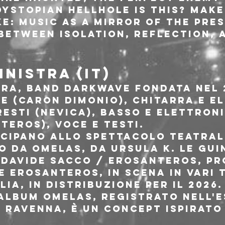
ystopian Hellhole Is This? make
e: music as a mirror of the pres
between isolation, reflection, a
INISTRA (IT)
tra, band darkwave fondata nel 
e (Caron Dimonio), chitarra e e
esti (Nevica), basso e elettroni
tEros), voce e testi.
ecipano allo spettacolo teatral
 da Omelas, da Ursula K. Le Guin
a Davide Sacco / ErosAntEros, pr
 e ErosAntEros, in scena in vari t
lia, in distribuzione per il 2026.
album Omelas, registrato nell'e
i Ravenna, è un concept ispirato