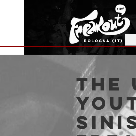
BOLOGNA (IT)
The
Yout
Sini