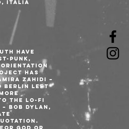
, Italia
uth have 
t-punk, 
orientation 
oject has 
mira Zahidi – 
 Berlin left 
 more 
o the lo-fi 
 – Bob Dylan, 
ate 
uotation. 
 For God or 