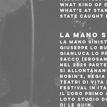
What Kind of D
what’s at stak
state caught 
LA MANO S
La Mano Sinis
Giuseppe Lo Bu
Gianluca Lo Pr
Sacco (ErosAn
Nel 2025 part
si allontanano
Robin's, regi
Teatri di Vita
festival in Ita
Il loro primo 
Loto Studio d
di Le Guin.