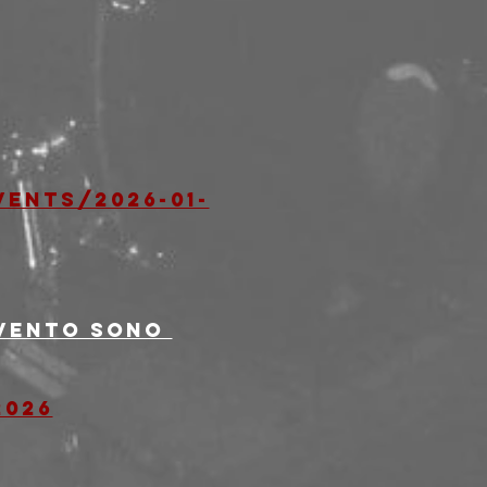
ents/2026-01-
evento sono 
2026