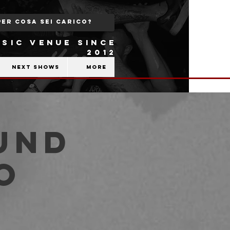
SIC VENUE SINCE
2012
Next shows
More
und
o