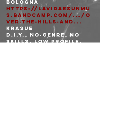
https://lavidaesunmu
s.bandcamp.com/.../o
ver-the-hills-and...
KRASUE

D.I.Y., no-genre, no 
skills, low profile, 
bad temper, glitter 
https://krasue666.ba
ndcamp.com/album/de
mozine-2020
SPIRITO DI LUPO

Paranoia punk da 
Milano e Bologna in 
perenne ricerca della 
pace interiore, con 
membri di Horror 
https://sentierofutu
roautoproduzioni.ban
dcamp.com/.../4-c...