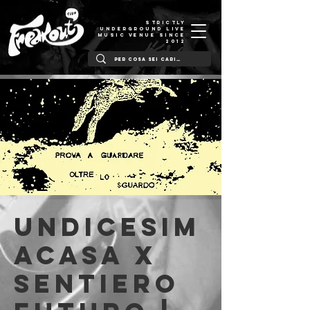
STRICTLY
UNDERGROUND LIVE
MUSIC VENUE SINCE
2012
UNDICESIM
ACASA x
SENTIERO