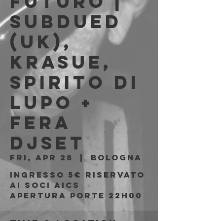
FUTURO |
SUBDUED
(UK),
KRASUE,
SPIRITO DI
LUPO +
FERA
DJSET
Fri, Apr 28
  |  
Bologna
Ingresso 5€ riservato
ai soci AICS
Apertura porte 22h00