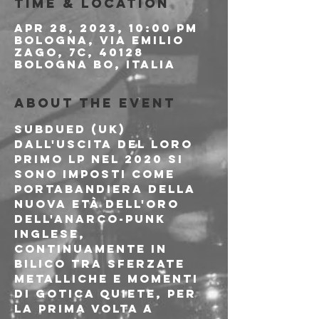
Time & Location
Apr 28, 2023, 10:00 PM
Bologna, Via Emilio
Zago, 7c, 40128
Bologna BO, Italia
About the event
SUBDUED (UK)

Dall'uscita del loro 
primo LP nel 2020 si 
sono imposti come 
portabandiera della 
nuova età dell'oro 
dell'anarco-punk 
inglese, 
continuamente in 
bilico tra sferzate 
metalliche e momenti 
di gotica quiete, per 
la prima volta a 