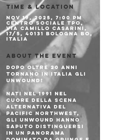
Time & Location
Nov 19, 2025, 7:00 PM
Centro Sociale TPO,
Via Camillo Casarini,
17/5, 40131 Bologna BO,
Italia
About the event
Dopo oltre 20 anni 
tornano in Italia gli 
UNWOUND!
Nati nel 1991 nel 
cuore della scena 
alternativa del 
Pacific Northwest, 
gli Unwound hanno 
saputo distinguersi 
in un panorama 
dominato da grunge e 