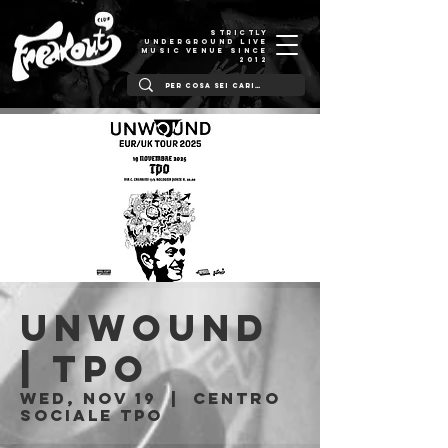
STRICTLY
UNDERGROUND LIVE
MUSIC VENUE SINCE
2012
UNWOUND
| TPO
Wed, Nov 19
  |  
Centro
Sociale TPO