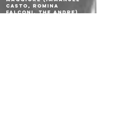
Casto, Romina 
Falconi, The Andre) 
che dà una sterzata 
totalmente 
elettronica alle 
canzoni di Giorgio 
(con i testi sempre di 
Tito), mentre la 
contaminazione tra 
arti si traduce 
questa volta in 
un’opera del maestro 
Milo Manara in 
copertina.
Giunti al 2025, ecco 
che Giorgio 
Ciccarelli si 
ripropone con “A Luci 
Spente” il suo nuovo 
disco, il quarto da 