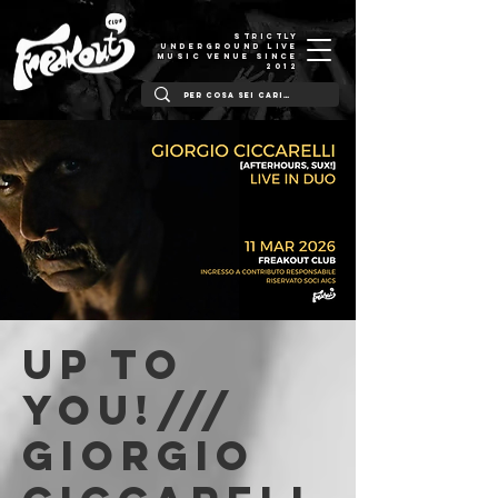
STRICTLY
UNDERGROUND LIVE
MUSIC VENUE SINCE
2012
Up to
You!///
Giorgio