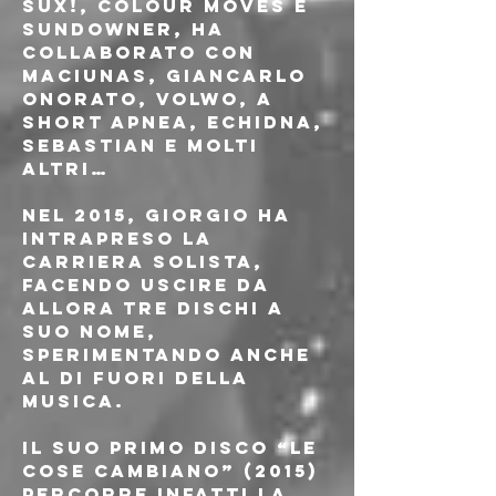
Sux!, Colour Moves e 
Sundowner, ha 
collaborato con 
Maciunas, Giancarlo 
Onorato, Volwo, A 
Short Apnea, Echidna, 
Sebastian e molti 
altri…
Nel 2015, Giorgio ha 
intrapreso la 
carriera solista, 
facendo uscire da 
allora tre dischi a 
suo nome, 
sperimentando anche 
al di fuori della 
musica.  
Il suo primo disco “Le 
cose cambiano” (2015) 
percorre infatti la 