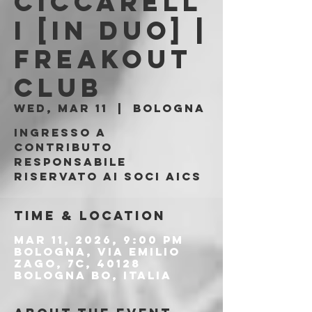
Ciccarell
i [in duo] |
Freakout
Club
Wed, Mar 11
  |  
Bologna
Ingresso a
contributo
responsabile
riservato ai soci AICS
Time & Location
Mar 11, 2026, 9:00 PM
Bologna, Via Emilio
Zago, 7c, 40128
Bologna BO, Italia