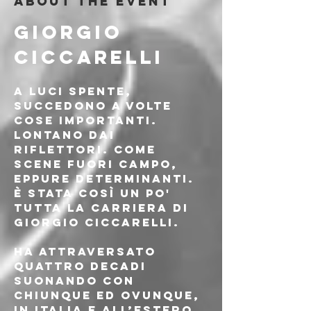
About the event
GIORGIO 
CICCARELLI
A luci spente, 
succedono a volte 
cose importanti. 
Lontano dai 
riflettori. Come 
scene fuori campo, 
eppure determinanti. 
È stata così un po' 
tutta la carriera di 
Giorgio Ciccarelli. 
Ha attraversato 
quattro decadi 
suonando con 
chiunque ed ovunque, 
in Italia e all’estero, 