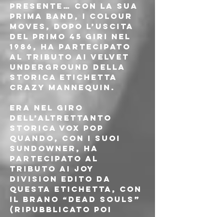
presente… con la sua 
prima band, i Colour 
Moves, dopo l’uscita 
del primo 45 giri nel 
1986, ha partecipato 
al tributo ai Velvet 
Underground della 
storica etichetta 
Crazy Mannequin. 
Era nel giro 
dell’altrettanto 
storica Vox Pop 
quando, con i suoi 
Sundowner, ha 
partecipato al 
tributo ai Joy 
Division edito da 
questa etichetta, con 
il brano “Dead Souls” 
(ripubblicato poi 