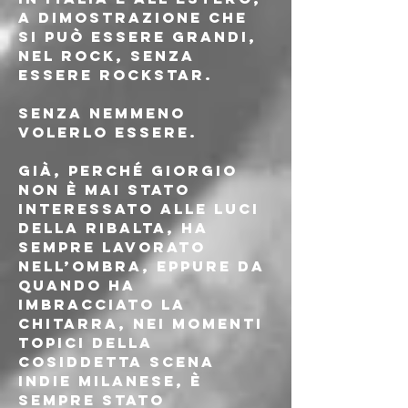
a dimostrazione che 
si può essere grandi, 
nel rock, senza 
essere rockstar. 
Senza nemmeno 
volerlo essere. 
Già, perché Giorgio 
non è mai stato 
interessato alle luci 
della ribalta, ha 
sempre lavorato 
nell’ombra, eppure da 
quando ha 
imbracciato la 
chitarra, nei momenti 
topici della 
cosiddetta scena 
indie milanese, è 
sempre stato 