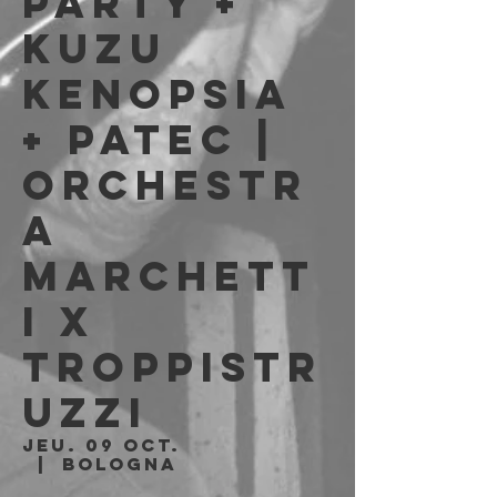
party +
Kuzu
Kenopsia
+ Patec |
ORCHESTR
A
MARCHETT
I x
TROPPISTR
UZZI
jeu. 09 oct.
  |  
Bologna