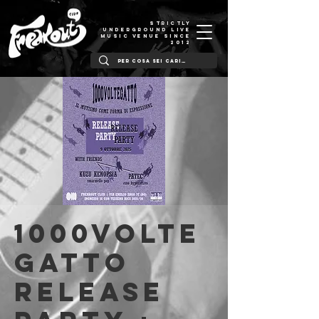
STRICTLY
UNDERGROUND LIVE
MUSIC VENUE SINCE
2012
1000volte
gatto
release