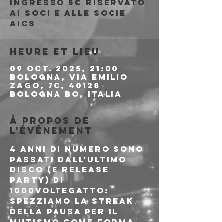
Ingresso 5€ riservato
ai soci e alle socie
AICS
Heure et lieu
09 oct. 2025, 21:00
Bologna, Via Emilio
Zago, 7c, 40128
Bologna BO, Italia
À propos de
l'événement
4 anni di numero sono 
passati dall'ultimo 
disco (e release 
party) di 
1000voltegatto: 
spezziamo la streak 
della pausa per IL 
MUTISMO COME FORMA 