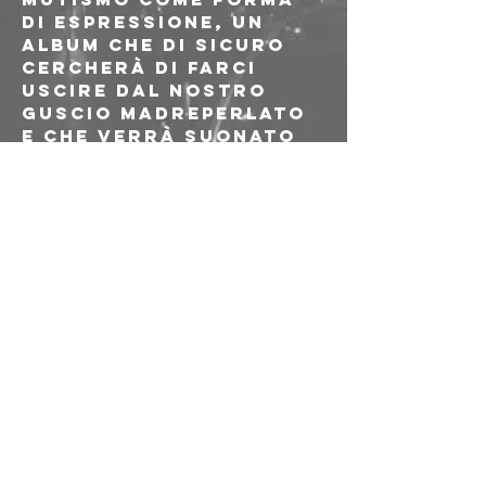
DI ESPRESSIONE, un 
album che di sicuro 
cercherà di farci 
uscire dal nostro 
guscio madreperlato 
e che verrà suonato 
per la prima volta 
giovedì 9 ottobre al 
Freakout Club in 
compagnia degli amici 
Kuzu Kenopsia e 
Patec. Il tutto sarà 
patrocinato 
dall'ottima 
Orchestra Marchetti 
e dalla puzzosa 
troppistruzzi.
START ORE 21:00
INGRESSO 5 € CON 
TESSERA AICS 