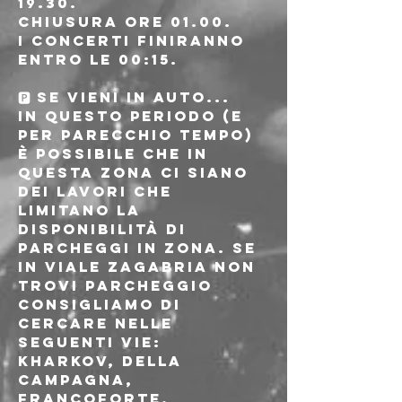
19.30.
Chiusura ore 01.00.
I concerti finiranno 
entro le 00:15.
🅿 SE VIENI IN AUTO...
In questo periodo (e 
per parecchio tempo) 
è possibile che in 
questa zona ci siano 
dei lavori che 
limitano la 
disponibilità di 
parcheggi in zona. Se 
in viale Zagabria non 
trovi parcheggio 
consigliamo di 
cercare nelle 
seguenti vie: 
Kharkov, della 
Campagna, 
Francoforte, 