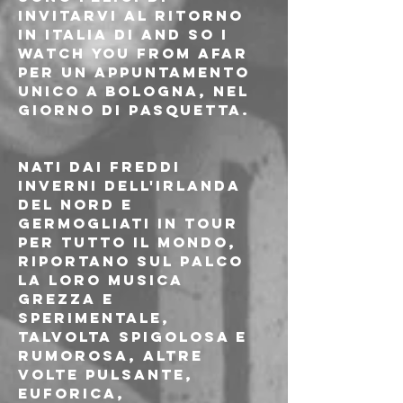
invitarvi al ritorno 
in Italia di AND SO I 
WATCH YOU FROM AFAR 
per un appuntamento 
unico a Bologna, nel 
giorno di pasquetta. 
Nati dai freddi 
inverni dell'Irlanda 
del Nord e 
germogliati in tour 
per tutto il mondo, 
riportano sul palco 
la loro musica 
grezza e 
sperimentale, 
talvolta spigolosa e 
rumorosa, altre 
volte pulsante, 
euforica, 