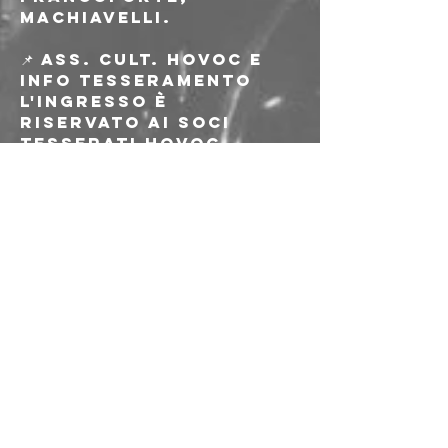
Machiavelli.
📌 Ass. cult. HOVOC e 
INFO TESSERAMENTO
L'ingresso è 
riservato ai soci 
tesserati HOVOC 
24/25.
La tessera ha validità 
per tutta la stagione 
2024/2025 e ha un 
costo di 5€.
Tesseramento attivo 
a partire dall'1 
Settembre 2024.
Info tesseramento e 
delega minorenni:
http://covoclub.it/bo
/tesseramento
📝 PRE-ADESIONE ON-LINE