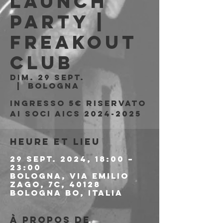
Launch
Party |
Freakout
Club
dim. 29 sept.
  |  
Bologna
Ingresso 5€ riservato
ai soci AICS 2024-2025
Heure et lieu
29 sept. 2024, 18:00 –
23:00
Bologna, Via Emilio
Zago, 7c, 40128
Bologna BO, Italia
À propos de