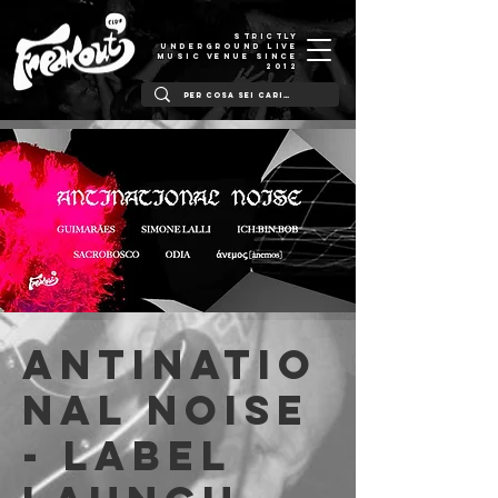
STRICTLY
UNDERGROUND LIVE
MUSIC VENUE SINCE
2012
Antinatio
nal Noise
- Label