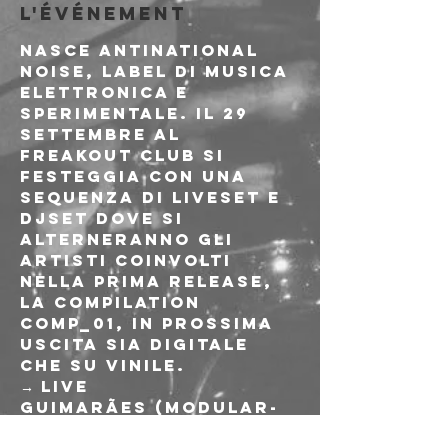
l'événement
Nasce Antinational 
Noise, label di musica 
elettronica e 
sperimentale. Il 29 
settembre al 
Freakout Club si 
festeggia con una 
sequenza di liveset e 
djset dove si 
alterneranno gli 
artisti coinvolti 
nella prima release, 
la compilation 
Comp_01, in prossima 
uscita sia digitale 
che su vinile.
→ LIVE
Guimarães (modular-
drone ambient)