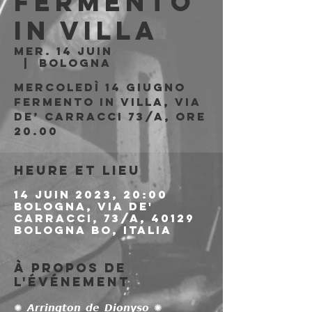
Fermento
in Villa
mer. 14 juin
  |  
Bologna
Mercoledì 14 giugno
Fermento in Villa, via
de’ Carracci 73/a, ore
20.00
Heure et lieu
14 juin 2023, 20:00
Bologna, Via de'
Carracci, 73/A, 40129
Bologna BO, Italia
À propos de
l'événement
✺ 𝘼𝙧𝙧𝙞𝙣𝙜𝙩𝙤𝙣 𝙙𝙚 𝘿𝙞𝙤𝙣𝙮𝙨𝙤 ✺