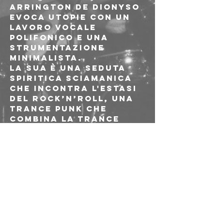
Arrington de Dionyso 
evoca utopie con un 
lavoro vocale 
polifonico e una 
strumentazione 
minimalista.
La sua è una seduta 
spiritica sciamanica 
che incontra l'estasi 
del rock’n’roll, una 
trance punk che 
combina la trance 
rituale tradizionale, 
un approccio 
sperimentale, 
elettrico ed 
elettrificato, ritmi 
dancehall, scale 
gamelan e incantesimi 
https://arrington.ba