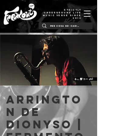
STRICTLY
UNDERGROUND LIVE
MUSIC VENUE SINCE
2012
Arringto
n de
Dionyso |