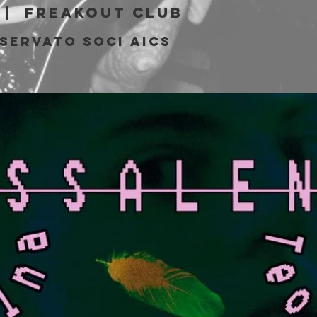
 |  
Freakout Club
iservato soci AICS