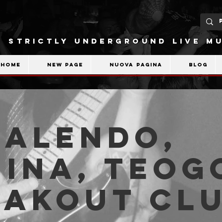
STRICTLY UNDERGROUND LIVE MU
Home
New Page
Nuova pagina
Blog
SALENDO,
ina, Teog
eakout Cl