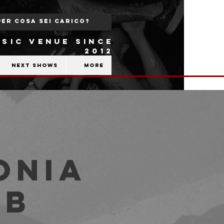
SIC VENUE SINCE
2012
Next shows
More
onia
ub